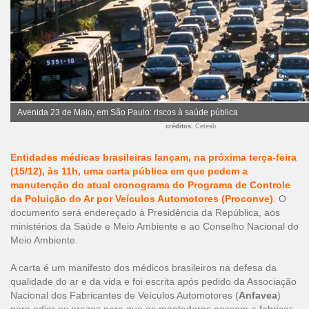
Avenida 23 de Maio, em São Paulo: riscos à saúde pública
créditos
: Cetesb
Entidades médicas brasileiras lançam, na próxima terça-feira
(15/12), às 11h, uma carta pública em que pedem a
manutenção do atual cronograma do Programa de Controle
da Poluição do Ar por Veículos Automotores (Proconve)
. O
documento será endereçado à Presidência da República, aos
ministérios da Saúde e Meio Ambiente e ao Conselho Nacional do
Meio Ambiente.
A carta é um manifesto dos médicos brasileiros na defesa da
qualidade do ar e da vida e foi escrita após
pedido da Associação
Nacional dos Fabricantes de Veículos Automotores (
Anfavea
)