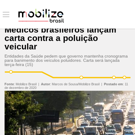
Médicos brasileiros lançam
carta contra a poluição
veicular
Entidades da Saúde pedem que governo mantenha cronograma
para banimento dos veículos poluidores. Carta será lançada
terça-feira (15)
Fonte
:
Mobilize Brasil
|
Autor
:
Marcos de Sousa/Mobilize Brasil
|
Postado em
:
11
de dezembro de 2020