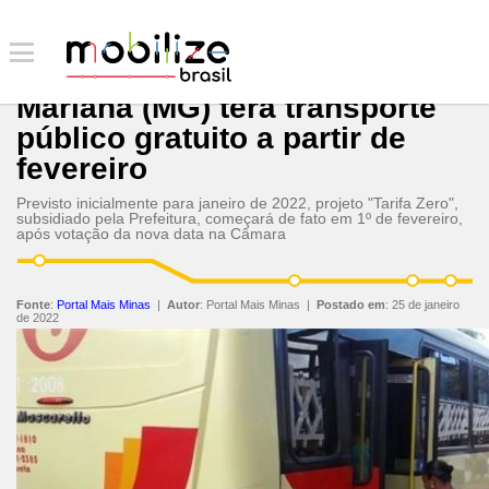
Mariana (MG) terá transporte
público gratuito a partir de
fevereiro
Previsto inicialmente para janeiro de 2022, projeto "Tarifa Zero",
subsidiado pela Prefeitura, começará de fato em 1º de fevereiro,
após votação da nova data na Câmara
Fonte
:
Portal Mais Minas
|
Autor
:
Portal Mais Minas
|
Postado em
:
25 de janeiro
de 2022