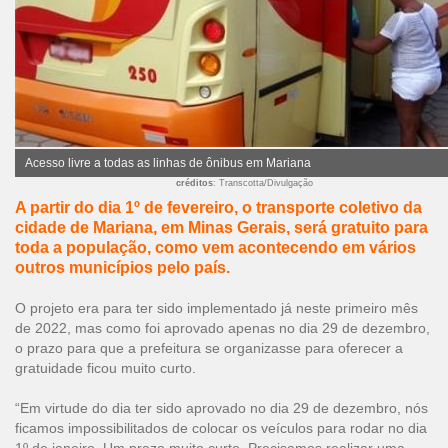
Acesso livre a todas as linhas de ônibus em Mariana
créditos
: Transcotta/Divulgação
A partir do dia 1º de fevereiro, o transporte coletivo da
cidade de Mariana, em Minas Gerais, será gratuito para
toda a população, como vem acontecendo em vários
outros municípios pelo país.
O projeto era para ter sido implementado já neste primeiro mês
de 2022, mas como foi aprovado apenas no dia 29 de dezembro,
o prazo para que a prefeitura se organizasse para oferecer a
gratuidade ficou muito curto.
“Em virtude do dia ter sido aprovado no dia 29 de dezembro, nós
ficamos impossibilitados de colocar os veículos para rodar no dia