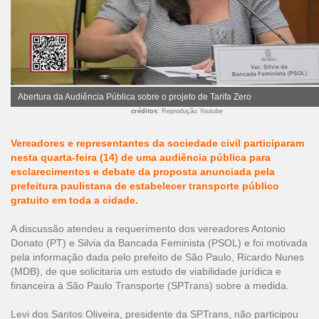
Abertura da Audiência Pública sobre o projeto de Tarifa Zero
créditos
: Reprodução Youtube
Vereadores e representantes da sociedade civil participaram
nesta quarta-feira (14) de uma audiência pública para
esclarecimentos e debate da proposta anunciada pela
prefeitura paulistana de estabelecer transporte público
gratuito em toda a cidade.
A discussão atendeu a requerimento dos vereadores Antonio
Donato (PT) e Silvia da Bancada Feminista (PSOL) e foi motivada
pela informação dada pelo prefeito de São Paulo, Ricardo Nunes
(MDB), de que solicitaria um estudo de viabilidade jurídica e
financeira à São Paulo Transporte (SPTrans) sobre a medida.
Levi dos Santos Oliveira, presidente da SPTrans, não participou