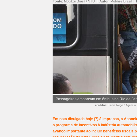
Fonte
:
Mobilize Brasil / NTU
|
Autor
:
Mobilize Brasil
|
Passageiros embarcam em ônibus no Rio de Jan
créditos
: Tânia Rêgo / Agência 
Em nota divulgada hoje (7) à imprensa, a Assoc
o programa de incentivos à indústria automobilís
avanço importante ao incluir benefícios fiscais 