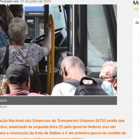
Postado em
:
07 de junho de 2023
Ma
Do
eiro
Brasil
iação Nacional das Empresas de Transportes Urbanos (NTU) avalia que
tica, anunciado na segunda-feira (5) pelo governo federal, traz um
para a renovação da frota de ônibus e é um primeiro passo no sentido da