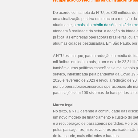
recuperação do setor, mas ainda insuficiente par
De acordo com a nota da NTU, os 300 milhões de r
uma sinalização positiva em relação à redução da 
atualmente,
a mais alta média da série histórica 
atendem à realidade do setor: a adoção da idade 
prática, às empresas operadoras brasileiras, cuja
algumas cidades pesquisadas. Em São Paulo, por e
A NTU estima que, para a redução da média de idade
mil ônibus em todo o país, a um custo de 23,3 bilh
também outras políticas específicas e mais apoio p
serviço, intensificada pela pandemia da Covid 19,
2020 e fevereiro de 2023 e levou à redução de 90 
por 55 operadoras/consórcios operacionais até ma
paralisações em 108 sistemas de transportes colet
Marco legal
No texto, a NTU defende a continuidade das disc
um novo modelo de financiamento e custeio do seto
e a recuperação de passageiros perdidos. Hoje os 
pelos passageiros, mas os valores praticados sã
de transporte, mais eficientes e baratas.