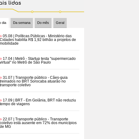
is lidas
 dia
Da semana
Do mês
Geral
05.08 | Políticas Públicas
- Ministério das
Cidades habilita R$ 1,92 bilhão a projetos de
mobilidade
17.04 | Metrô
- Startup testa "supermercado
virtual" no Metrô de São Paulo
31.07 | Transporte público
- Cães-guia
treinados no BRT Sorocaba atuarão no
transporte coletivo
17.09 | BRT
- Em Goiânia, BRT não reduziu
tempo de viagens
22.07 | Transporte público
- Transporte
coletivo está ausente em 72% dos municípios
de MG