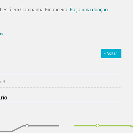
il está em Campanha Financeira:
Faça uma doação
os
Voltar
!!!
rio