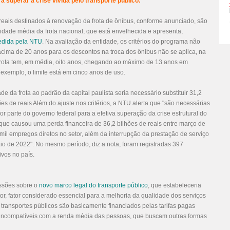
a superar a crise vivida pelo transporte público.
eais destinados à renovação da frota de ônibus, conforme anunciado, são
idade média da frota nacional, que está envelhecida e apresenta,
medida pela NTU
. Na avaliação da entidade, os critérios do programa não
acima de 20 anos para os descontos na troca dos ônibus não se aplica, na
 frota tem, em média, oito anos, chegando ao máximo de 13 anos em
xemplo, o limite está em cinco anos de uso.
 da frota ao padrão da capital paulista seria necessário substituir 31,2
ões de reais Além do ajuste nos critérios, a NTU alerta que "são necessárias
or parte do governo federal para a efetiva superação da crise estrutural do
 que causou uma perda financeira de 36,2 bilhões de reais entre março de
mil empregos diretos no setor, além da interrupção da prestação de serviço
io de 2022". No mesmo período, diz a nota, foram registradas 397
ivos no país.
ussões sobre o
novo marco legal do transporte público
, que estabeleceria
r, fator considerado essencial para a melhoria da qualidade dos serviços
transportes públicos são basicamente financiados pelas tarifas pagas
o incompatíveis com a renda média das pessoas, que buscam outras formas