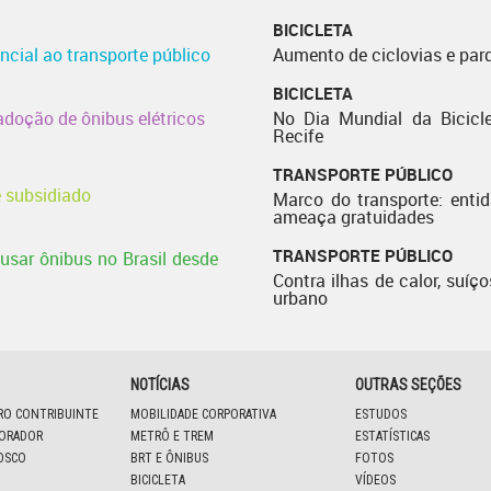
BICICLETA
ncial ao transporte público
Aumento de ciclovias e par
BICICLETA
adoção de ônibus elétricos
No Dia Mundial da Bicicle
Recife
TRANSPORTE PÚBLICO
e subsidiado
Marco do transporte: enti
ameaça gratuidades
TRANSPORTE PÚBLICO
usar ônibus no Brasil desde
Contra ilhas de calor, suíço
urbano
NOTÍCIAS
OUTRAS SEÇÕES
IRO CONTRIBUINTE
MOBILIDADE CORPORATIVA
ESTUDOS
BORADOR
METRÔ E TREM
ESTATÍSTICAS
OSCO
BRT E ÔNIBUS
FOTOS
BICICLETA
VÍDEOS