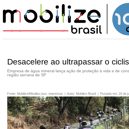
Desacelere ao ultrapassar o cic
Empresa de água mineral lança ação de proteção à vida e de cons
região serrana de SP
Fonte
:
Mobilize/Minalba (ass. imprensa)
|
Autor
:
Mobilize Brasil
|
Postado em
:
20 de 