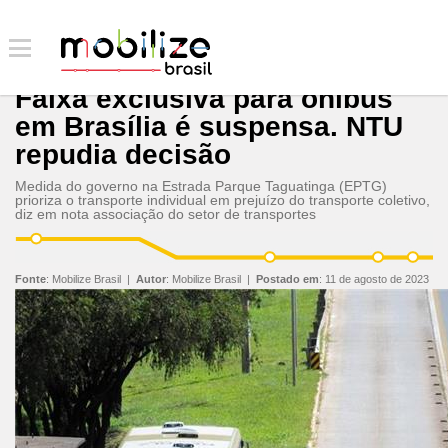
Faixa exclusiva para ônibus
em Brasília é suspensa. NTU
repudia decisão
Medida do governo na Estrada Parque Taguatinga (EPTG)
prioriza o transporte individual em prejuízo do transporte coletivo,
diz em nota associação do setor de transportes
Fonte
:
Mobilize Brasil
|
Autor
:
Mobilize Brasil
|
Postado em
:
11 de agosto de 2023