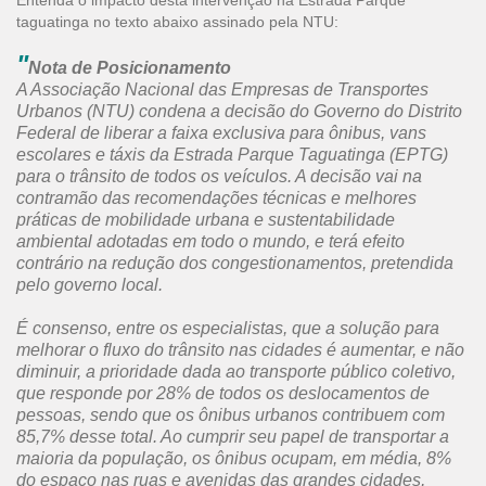
Entenda o impacto desta intervenção na Estrada Parque
taguatinga no texto abaixo assinado pela NTU:
"
Nota de Posicionamento
A Associação Nacional das Empresas de Transportes
Urbanos (NTU) condena a decisão do Governo do Distrito
Federal de liberar a faixa exclusiva para ônibus, vans
escolares e táxis da Estrada Parque Taguatinga (EPTG)
para o trânsito de todos os veículos. A decisão vai na
contramão das recomendações técnicas e melhores
práticas de mobilidade urbana e sustentabilidade
ambiental adotadas em todo o mundo, e terá efeito
contrário na redução dos congestionamentos, pretendida
pelo governo local.
É consenso, entre os especialistas, que a solução para
melhorar o fluxo do trânsito nas cidades é aumentar, e não
diminuir, a prioridade dada ao transporte público coletivo,
que responde por 28% de todos os deslocamentos de
pessoas, sendo que os ônibus urbanos contribuem com
85,7% desse total. Ao cumprir seu papel de transportar a
maioria da população, os ônibus ocupam, em média, 8%
do espaço nas ruas e avenidas das grandes cidades,