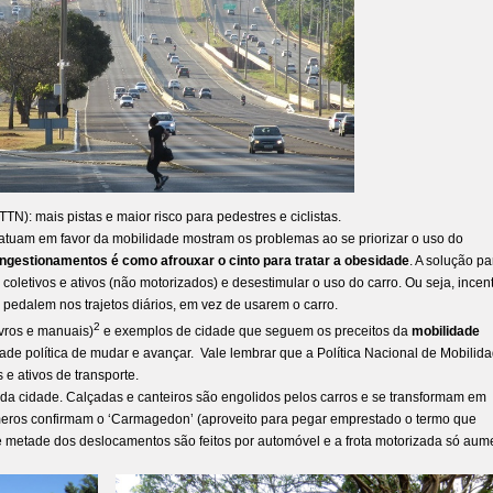
TTN): mais pistas e maior risco para pedestres e ciclistas.
atuam em favor da mobilidade mostram os problemas ao se priorizar o uso do
ongestionamentos é como afrouxar o cinto para tratar a obesidade
. A solução pa
coletivos e ativos (não motorizados) e desestimular o uso do carro. Ou seja, incent
edalem nos trajetos diários, em vez de usarem o carro.
2
livros e manuais)
e exemplos de cidade que seguem os preceitos da
mobilidade
ade política de mudar e avançar. Vale lembrar que a Política Nacional de Mobilid
e ativos de transporte.
 da cidade. Calçadas e canteiros são engolidos pelos carros e se transformam em
eros confirmam o ‘Carmagedon’ (aproveito para pegar emprestado o termo que
de metade dos deslocamentos são feitos por automóvel e a frota motorizada só aum