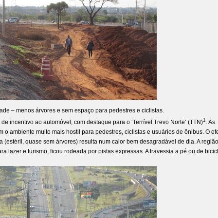
de – menos árvores e sem espaço para pedestres e ciclistas.
1
de incentivo ao automóvel, com destaque para o ‘Terrível Trevo Norte’ (TTN)
. As
 o ambiente muito mais hostil para pedestres, ciclistas e usuários de ônibus. O efe
a (estéril, quase sem árvores) resulta num calor bem desagradável de dia. A regiã
lazer e turismo, ficou rodeada por pistas expressas. A travessia a pé ou de bicic