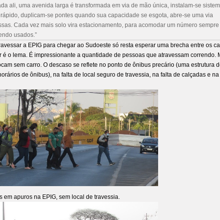
icada ali, uma avenida larga é transformada em via de mão única, instalam-se siste
ir rápido, duplicam-se pontes quando sua capacidade se esgota, abre-se uma via
essas. Cada vez mais solo vira estacionamento, para acomodar um número sempre
sendo usados.
avessar a EPIG para chegar ao Sudoeste só resta esperar uma brecha entre os ca
rer é o lema. É impressionante a quantidade de pessoas que atravessam correndo.
cam sem carro. O descaso se reflete no ponto de ônibus precário (uma estrutura 
rários de ônibus), na falta de local seguro de travessia, na falta de calçadas e na
s em apuros na EPIG, sem local de travessia.