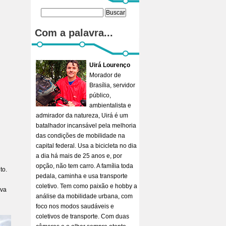
Com a palavra...
Uirá Lourenço
Morador de
Brasília, servidor
público,
ambientalista e
admirador da natureza, Uirá é um
batalhador incansável pela melhoria
das condições de mobilidade na
capital federal. Usa a bicicleta no dia
a dia há mais de 25 anos e, por
opção, não tem carro. A família toda
to.
pedala, caminha e usa transporte
coletivo. Tem como paixão e hobby a
ava
análise da mobilidade urbana, com
foco nos modos saudáveis e
coletivos de transporte. Com duas