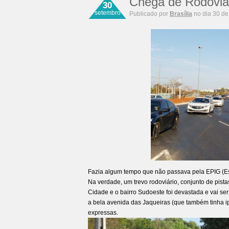
Chega de Rodoviar
30
setembro
Publicado por
Brasília
no dia 30 de
Fazia algum tempo que não passava pela EPIG (Est
Na verdade, um trevo rodoviário, conjunto de pista
Cidade e o bairro Sudoeste foi devastada e vai se
a bela avenida das Jaqueiras (que também tinha ipês
expressas.