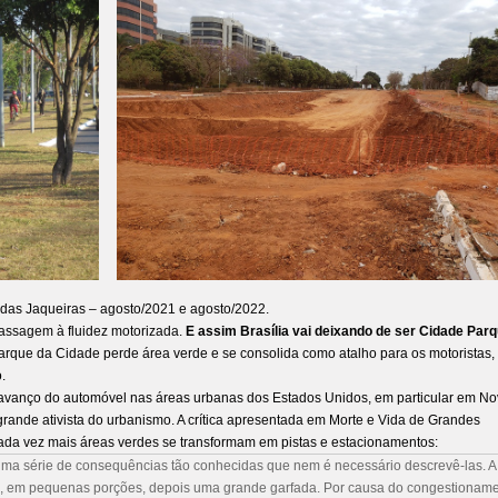
das Jaqueiras – agosto/2021 e agosto/2022.
passagem à fluidez motorizada.
E assim Brasília vai deixando de ser Cidade Par
Parque da Cidade perde área verde e se consolida como atalho para os motoristas,
.
 avanço do automóvel nas áreas urbanas dos Estados Unidos, em particular em N
rande ativista do urbanismo. A crítica apresentada em Morte e Vida de Grandes
cada vez mais áreas verdes se transformam em pistas e estacionamentos:
uma série de consequências tão conhecidas que nem é necessário descrevê-las. A
o, em pequenas porções, depois uma grande garfada. Por causa do congestionam