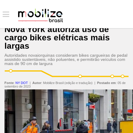
Nova York autoriza uso de
cargo bikes elétricas mais
largas
Autoridades novaiorquinas consideram bikes cargueiras de pedal
assistido sustentáveis, não poluentes, e permitirão veículos com
mais de 90 cm de largura
Fonte
:
NY DOT
|
Autor
:
Mobilize Brasil (edição e tradução)
|
Postado em
:
05 de
setembro de 2023