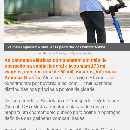
Patinetes agradam o brasiliense pelos deslocamentos rápidos
créditos
: Joel Rodrigues/ Agência Brasília
As patinetes elétricas completaram um mês de
operação na capital federal e já somam 173 mil
viagens, com um total de 60 mil usuários, informa a
Agência Brasília.
Atualmente, o serviço está em fase
experimental por noventa dias, com 1,2 mil patinetes
distribuídas nos principais pontos da cidade.
Nesse período, a Secretaria de Transporte e Mobilidade
(Semob-DF) estuda a regulamentação do serviço e
prepara um chamamento público para definir a operação
definitiva das patinetes compartilhadas.
As patinetes azuis são fornecidas pela Semob-DF por