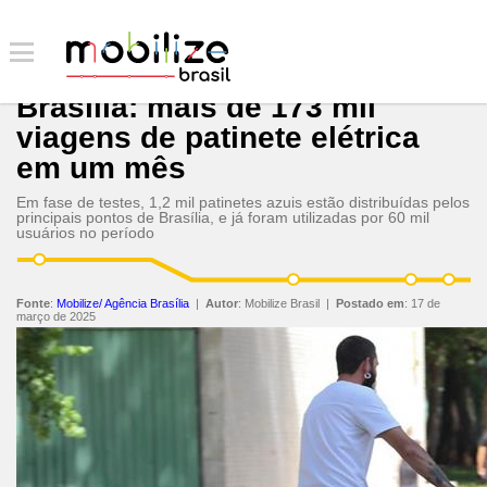
Brasília: mais de 173 mil
viagens de patinete elétrica
em um mês
Em fase de testes, 1,2 mil patinetes azuis estão distribuídas pelos
principais pontos de Brasília, e já foram utilizadas por 60 mil
usuários no período
Fonte
:
Mobilize/ Agência Brasília
|
Autor
:
Mobilize Brasil
|
Postado em
:
17 de
março de 2025