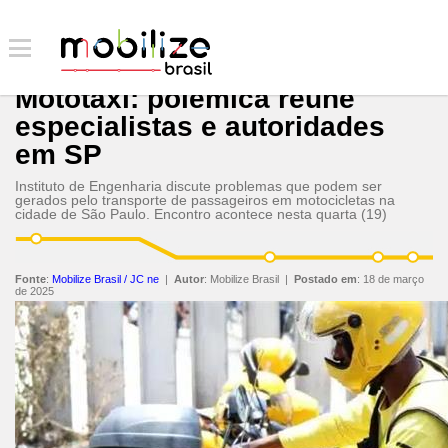
Mototáxi: polêmica reúne
especialistas e autoridades
em SP
Instituto de Engenharia discute problemas que podem ser
gerados pelo transporte de passageiros em motocicletas na
cidade de São Paulo. Encontro acontece nesta quarta (19)
Fonte
:
Mobilize Brasil / JC ne
|
Autor
:
Mobilize Brasil
|
Postado em
:
18 de março
de 2025