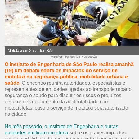
Mototáxi em Salvador (BA)
créditos
: Semob-PMS/Reprodução
O Instituto de Engenharia de São Paulo realiza amanhã
(19) um debate sobre os impactos do serviço de
mototáxi na segurança pública, mobilidade urbana e
saúde.
O encontro reunirá autoridades, especialistas e
representantes de entidades ligadas ao transporte urbano,
segurança e saúde para discutir os riscos e prejuízos
decorrentes do aumento da acidentalidade com
motocicletas, caso o serviço de mototáxi seja autorizado
na cidade.
No mês passado, o Instituto de Engenharia e outras
entidades emitiram um alerta
sobre os graves impactos
dessa modalidade de transporte individual em áreas como