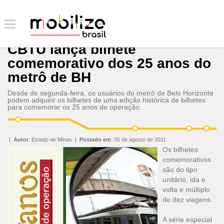
CBTU lança bilhete
comemorativo dos 25 anos do
metrô de BH
Desde de segunda-feira, os usuários do metrô de Belo Horizonte
podem adquirir os bilhetes de uma edição histórica de bilhetes
para comemorar os 25 anos de operação.
|
Autor
:
Estado de Minas
|
Postado em
:
05 de agosto de 2011
Os bilhetes
comemorativos
são do tipo
unitário, ida e
volta e múltiplo
de dez viagens.
A série especial