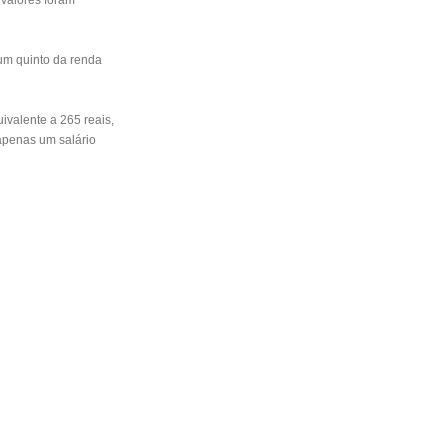
 valores foram
um quinto da renda
ivalente a 265 reais,
apenas um salário