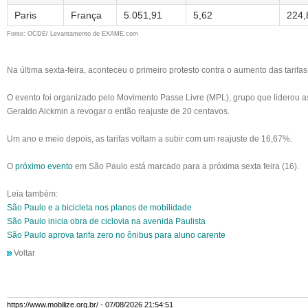
Paris
França
5.051,91
5,62
224,
Fonte: OCDE/ Levantamento de EXAME.com
Na última sexta-feira, aconteceu o primeiro protesto contra o aumento das tarifa
O evento foi organizado pelo Movimento Passe Livre (MPL), grupo que liderou a
Geraldo Alckmin a revogar o então reajuste de 20 centavos.
Um ano e meio depois, as tarifas voltam a subir com um reajuste de 16,67%.
O
próximo evento
em São Paulo está marcado para a próxima sexta feira (16).
Leia também:
São Paulo e a bicicleta nos planos de mobilidade
São Paulo inicia obra de ciclovia na avenida Paulista
São Paulo aprova tarifa zero no ônibus para aluno carente
Voltar
https://www.mobilize.org.br/ - 07/08/2026 21:54:51