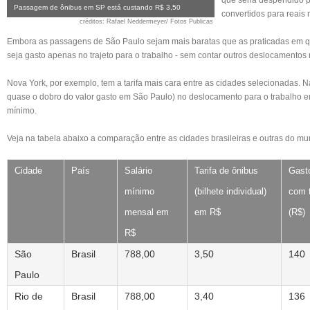
que seria despendido pa
Passagem de ônibus em SP está custando R$ 3,50
convertidos para reais 
créditos
: Rafael Neddermeyer/ Fotos Publicas
Embora as passagens de São Paulo sejam mais baratas que as praticadas em qua
seja gasto apenas no trajeto para o trabalho - sem contar outros deslocamentos
Nova York
, por exemplo, tem a tarifa mais cara entre as cidades selecionadas. 
quase o dobro do valor gasto em São Paulo) no deslocamento para o trabalho 
mínimo.
Veja na tabela abaixo a comparação entre as
cidades brasileiras
e outras do mu
Cidade
País
Salário
Tarifa de ônibus
Gast
mínimo
(bilhete individual)
com 
mensal em
em R$
(R$)
R$
São
Brasil
788,00
3,50
140
Paulo
Rio de
Brasil
788,00
3,40
136