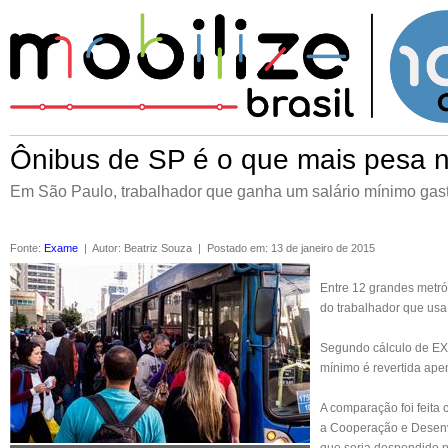
Ônibus de SP é o que mais pesa n
Em São Paulo, trabalhador que ganha um salário mínimo gasta
Fonte
:
Exame
|
Autor
:
Beatriz Souza
|
Postado em
:
13 de janeiro de 2015
Entre 12 grandes metró
do trabalhador que usa o
Segundo cálculo de EX
mínimo
é revertida ape
A comparação foi feita
a Cooperação e Desen