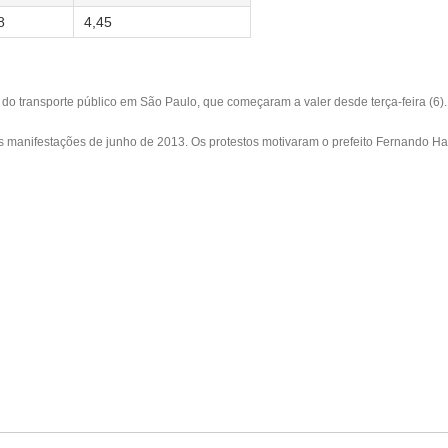
8
4,45
s do
transporte público
em São Paulo, que começaram a valer desde terça-feira (6).
s manifestações de junho de 2013. Os protestos motivaram o prefeito
Fernando H