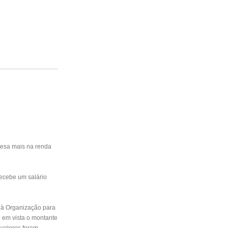
esa mais na renda
 recebe um
salário
m à Organização para
o em vista o montante