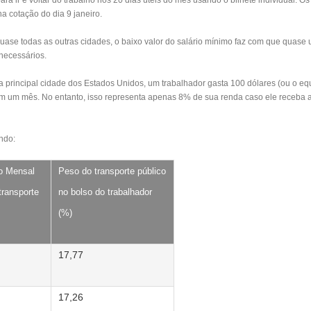
ra ir e voltar do trabalho nos 20 dias úteis do mês usando o bilhete individual. Os
na cotação do dia 9 janeiro.
se todas as outras cidades, o baixo valor do salário mínimo faz com que quase 
 necessários.
Na principal cidade dos Estados Unidos, um trabalhador gasta 100 dólares (ou o equ
em um mês. No entanto, isso representa apenas 8% de sua renda caso ele receba 
ndo:
o Mensal
Peso do transporte público
transporte
no bolso do trabalhador
(%)
17,77
17,26