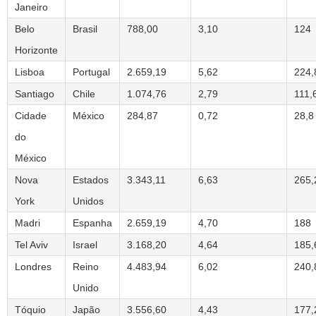
Janeiro
Belo
Brasil
788,00
3,10
124
Horizonte
Lisboa
Portugal
2.659,19
5,62
224,
Santiago
Chile
1.074,76
2,79
111,
Cidade
México
284,87
0,72
28,8
do
México
Nova
Estados
3.343,11
6,63
265,
York
Unidos
Madri
Espanha
2.659,19
4,70
188
Tel Aviv
Israel
3.168,20
4,64
185,
Londres
Reino
4.483,94
6,02
240,
Unido
Tóquio
Japão
3.556,60
4,43
177,