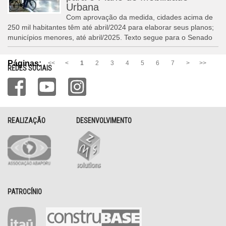
Urbana
Com aprovação da medida, cidades acima de
250 mil habitantes têm até abril/2024 para elaborar seus planos;
municípios menores, até abril/2025. Texto segue para o Senado
Páginas:
<<
<
1
2
3
4
5
6
7
>
>>
REDES SOCIAIS
REALIZAÇÃO
DESENVOLVIMENTO
PATROCÍNIO