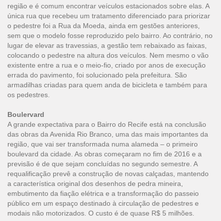
região e é comum encontrar veículos estacionados sobre elas. A
única rua que recebeu um tratamento diferenciado para priorizar
o pedestre foi a Rua da Moeda, ainda em gestões anteriores,
sem que o modelo fosse reproduzido pelo bairro. Ao contrário, no
lugar de elevar as travessias, a gestão tem rebaixado as faixas,
colocando o pedestre na altura dos veículos. Nem mesmo o vão
existente entre a rua e o meio-fio, criado por anos de execução
errada do pavimento, foi solucionado pela prefeitura. São
armadilhas criadas para quem anda de bicicleta e também para
os pedestres.
Boulervard
A grande expectativa para o Bairro do Recife está na conclusão
das obras da Avenida Rio Branco, uma das mais importantes da
região, que vai ser transformada numa alameda – o primeiro
boulevard da cidade. As obras começaram no fim de 2016 e a
previsão é de que sejam concluídas no segundo semestre. A
requalificação prevê a construção de novas calçadas, mantendo
a característica original dos desenhos de pedra mineira,
embutimento da fiação elétrica e a transformação do passeio
público em um espaço destinado à circulação de pedestres e
modais não motorizados. O custo é de quase R$ 5 milhões.