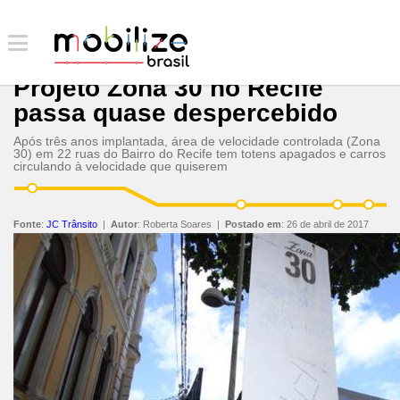
Projeto Zona 30 no Recife
passa quase despercebido
Após três anos implantada, área de velocidade controlada (Zona
30) em 22 ruas do Bairro do Recife tem totens apagados e carros
circulando à velocidade que quiserem
Fonte
:
JC Trânsito
|
Autor
:
Roberta Soares
|
Postado em
:
26 de abril de 2017