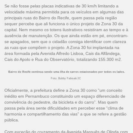
Se não fosse pelas placas indicativas de 30 km/h limitando a
velocidade máxima permitida para os veículos em algumas das
principais ruas do Bairro do Recife, quem passa pela região
sequer percebe que ali funciona o único projeto de Zona 30 da
capital. Nem mesmo os totens ilustrativos resistiram ao tempo e à
ausência de manutenção. Os que ainda estão em pé, encontram-
se apagados, sem que o cidadão consiga identificar com clareza
as ruas que compõem o projeto. A Zona 30 foi implantada na
área formada pela Avenida Alfredo Lisboa, Cais da Alfândega,
Cais do Apolo e Rua do Observatório, totalizando 155.300 m2.
Bairro do Recife continua sendo uma ilha de carros estacionados por todos os lados.
Foto: Bobby Fabisak/JC
Oficialmente, a prefeitura define a Zona 30 como “um conceito
inédito em Pernambuco constituindo um espaço diferenciado de
convivência do pedestre, da bicicleta e do carro”. Mas quem
passa pela área sente dificuldades em perceber esse “clima de
harmonia e compartilhamento das vias” a que se refere a gestão
pública.
Com exceção do cruzamento da Avenida Marquês de Olinda com