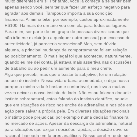
muito diferentes em si. Por tanto, você já começa a se sentir bem
apenas sendo você, sem ter que fazer um esforço negativo para
agradar aos demais. Tampouco importa a sua condição
financeira. A minha bike, por exemplo, custou aproximadamente
R$100. Há mais de um ano vou com ela para todos os lugares.
Para mim, ser parte de um grupo de pessoas diversificadas que
não irão me excluir [ou a qualquer outra pessoa] por ‘excesso de
autenticidade’, já pareceria sensacional! Mas, sem dúvida
alguma, a principal mudança de comportamento foi em relação
ao posicionamento. O mais legal foi que aconteceu naturalmente,
quando eu me dei conta, já estava mais assertiva nas discussões
de trabalho ou ao pedir um aumento para o meu chefe.
Algo que percebi, mas que é bastante subjetivo, foi em relação
ao uso do instinto. Nossa vida urbana acomodada, e digo nossa
porque a minha vida é bastante confortável, nos leva a muitas
vezes deixar o nosso instinto de lado. Não estou falando daquele
instinto sobrenatural, estou falando do instinto científico, aquele
que em situações de risco nos enche de adrenalina e nos põe em
ação para salvar a própria pele. Em diversas situações racionais
o instinto pode prejudicar, por exemplo numa decisão financeira
no mercado de ações. Apesar da descarga de adrenalina, natural
para situações que exigem decisões rápidas, a decisão deve ser
racional, baseada em fatores analíticos. Nosso cérebro pode ser