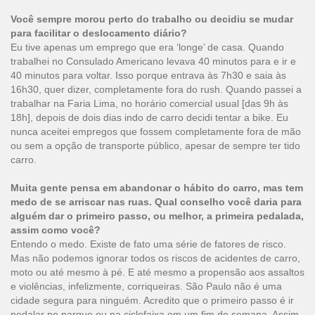
Você sempre morou perto do trabalho ou decidiu se mudar
para facilitar o deslocamento diário?
Eu tive apenas um emprego que era ‘longe’ de casa. Quando
trabalhei no Consulado Americano levava 40 minutos para e ir e
40 minutos para voltar. Isso porque entrava às 7h30 e saia às
16h30, quer dizer, completamente fora do rush. Quando passei a
trabalhar na Faria Lima, no horário comercial usual [das 9h às
18h], depois de dois dias indo de carro decidi tentar a bike. Eu
nunca aceitei empregos que fossem completamente fora de mão
ou sem a opção de transporte público, apesar de sempre ter tido
carro.
Muita gente pensa em abandonar o hábito do carro, mas tem
medo de se arriscar nas ruas. Qual conselho você daria para
alguém dar o primeiro passo, ou melhor, a primeira pedalada,
assim como você?
Entendo o medo. Existe de fato uma série de fatores de risco.
Mas não podemos ignorar todos os riscos de acidentes de carro,
moto ou até mesmo à pé. E até mesmo a propensão aos assaltos
e violências, infelizmente, corriqueiras. São Paulo não é uma
cidade segura para ninguém. Acredito que o primeiro passo é ir
pedalar no parque ou na ciclofaixa em um fim de semana. Assim