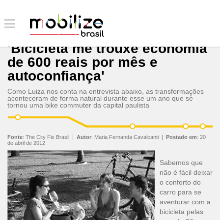
'Bicicleta me trouxe economia
de 600 reais por mês e
autoconfiança'
Como Luiza nos conta na entrevista abaixo, as transformações
aconteceram de forma natural durante esse um ano que se
tornou uma bike commuter da capital paulista
Fonte
:
The City Fix Brasil
|
Autor
:
Maria Fernanda Cavalcanti
|
Postado em
:
20
de abril de 2012
Sabemos que
não é fácil deixar
o conforto do
carro para se
aventurar com a
bicicleta pelas