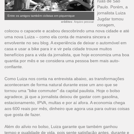
ruas de São
Paulo. Porém, a
jornalista Luiza
Entre os amigos também ciclistas em piquenique
Jugdar tomou
créditos
: Arquivo pessoal
coragem,
colocou o capacete e acabou descobrindo uma nova cidade e até
uma nova Luiza –
como ela conta de maneira sincera e
envolvente no seu blog
. A experiência de deixar o automóvel em
casa e usar a bike para ir e vir pela cidade trouxe muitos
benefícios para a vida da jornalista, que hoje economiza uma boa
quantia por mês e se considera uma pessoa bem mais auto-
confiante.
Como Luiza nos conta na entrevista abaixo, as transformações
aconteceram de forma natural durante esse um ano que se
tornou uma "bike commuter" da capital paulista. Hoje o bolso
agradece, já que a jornalista deixou de gastar com gasolina,
estacionamento, IPVA, multas e por aí afora. A economia chega
aos 600 reais por mês, dinheiro que agora usa para outras coisas
que gosta de fazer.
Além do alívio no bolso, Luiza garante que também ganhou
tempo e qualidade de vida, pois sente satisfação antes, durante e