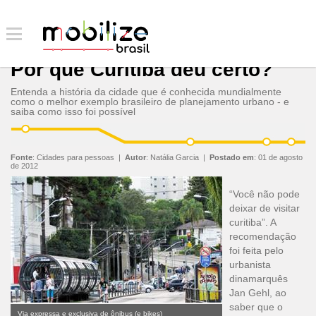
Por que Curitiba deu certo?
Entenda a história da cidade que é conhecida mundialmente
como o melhor exemplo brasileiro de planejamento urbano - e
saiba como isso foi possível
Fonte
:
Cidades para pessoas
|
Autor
:
Natália Garcia
|
Postado em
:
01 de agosto
de 2012
“Você não pode
deixar de visitar
curitiba”. A
recomendação
foi feita pelo
urbanista
dinamarquês
Jan Gehl, ao
saber que o
Via expressa e exclusiva de ônibus (e bikes)