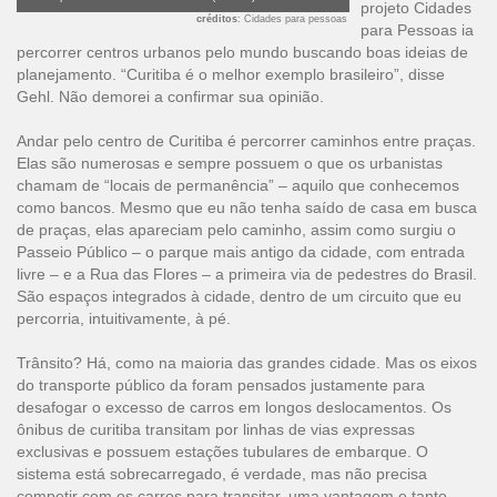
projeto Cidades
créditos
: Cidades para pessoas
para Pessoas ia
percorrer centros urbanos pelo mundo buscando boas ideias de
planejamento. “Curitiba é o melhor exemplo brasileiro”, disse
Gehl. Não demorei a confirmar sua opinião.
Andar pelo centro de Curitiba é percorrer caminhos entre praças.
Elas são numerosas e sempre possuem o que os urbanistas
chamam de “locais de permanência” – aquilo que conhecemos
como bancos. Mesmo que eu não tenha saído de casa em busca
de praças, elas apareciam pelo caminho, assim como surgiu o
Passeio Público – o parque mais antigo da cidade, com entrada
livre – e a Rua das Flores – a primeira via de pedestres do Brasil.
São espaços integrados à cidade, dentro de um circuito que eu
percorria, intuitivamente, à pé.
Trânsito? Há, como na maioria das grandes cidade. Mas os eixos
do transporte público da foram pensados justamente para
desafogar o excesso de carros em longos deslocamentos. Os
ônibus de curitiba transitam por linhas de vias expressas
exclusivas e possuem estações tubulares de embarque. O
sistema está sobrecarregado, é verdade, mas não precisa
competir com os carros para transitar, uma vantagem e tanto.