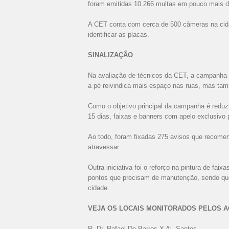
foram emitidas 10.266 multas em pouco mais d
A CET conta com cerca de 500 câmeras na cida
identificar as placas.
SINALIZAÇÃO
Na avaliação de técnicos da CET, a campanha j
a pé reivindica mais espaço nas ruas, mas ta
Como o objetivo principal da campanha é reduz
15 dias, faixas e banners com apelo exclusivo 
Ao todo, foram fixadas 275 avisos que recome
atravessar.
Outra iniciativa foi o reforço na pintura de fai
pontos que precisam de manutenção, sendo que 
cidade.
VEJA OS LOCAIS MONITORADOS PELOS A
R. Dr. Rafael De Barros X Al. Santos