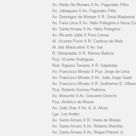
Av. Abrão De Moraes X Av. Fagundes Filho
Av. Jabaquara X Av. Fagundes Filho
Av. Domingos de Moraes X R. Sena Madureira
Av. Faria Lima X Av. Helio Pelegrino e Nova Ci
Av. Santo Amaro X Av. Helio Pelegrino
Av. Ricardo Jafet X Pero Correa
Al. Vicente Pizón X R. Cardoso de Melo
Al. dos Maracatins X Av. Iraí
R. Olimpíadas X R. Ramos Batista
Pça. Vicente Rodrigues
Rod. Raposo Tavares X R. Sapetuba
Av. Francisco Morato X Pça. Jorge de Lima
Av. Francisco Morato X Av. João Jorge Saad
Av. Francisco Morato X R. Guilherme D. Villare
Pça. Roberto Gomes Pedrosa
Av. Morumbi X Av. Giovanni Gronchi
Pça. Américo de Moura
Av. João Dias X Av. A. A. Alves
Lgo. Los Andes
Av. Santo Amaro X R. Vieira de Morais
Av. Santo Amaro X Av. Roberto Marinho
Av. Santo Amaro X Av. Roque Petroni Jr.