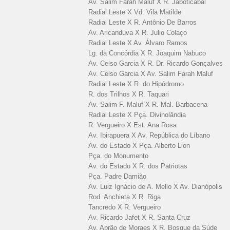
Av. Salim Farah Maluf X R. Jaboticabal
Radial Leste X Vd. Vila Matilde
Radial Leste X R. Antônio De Barros
Av. Aricanduva X R. Julio Colaço
Radial Leste X Av. Álvaro Ramos
Lg. da Concórdia X R. Joaquim Nabuco
Av. Celso Garcia X R. Dr. Ricardo Gonçalves
Av. Celso Garcia X Av. Salim Farah Maluf
Radial Leste X R. do Hipódromo
R. dos Trilhos X R. Taquari
Av. Salim F. Maluf X R. Mal. Barbacena
Radial Leste X Pça. Divinolândia
R. Vergueiro X Est. Ana Rosa
Av. Ibirapuera X Av. República do Líbano
Av. do Estado X Pça. Alberto Lion
Pça. do Monumento
Av. do Estado X R. dos Patriotas
Pça. Padre Damião
Av. Luiz Ignácio de A. Mello X Av. Dianópolis
Rod. Anchieta X R. Riga
Tancredo X R. Vergueiro
Av. Ricardo Jafet X R. Santa Cruz
Av. Abrão de Moraes X R. Bosque da Súde