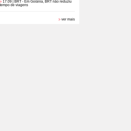
17.09 | BRT
- Em Goiânia, BRT não reduziu
tempo de viagens
ver mais