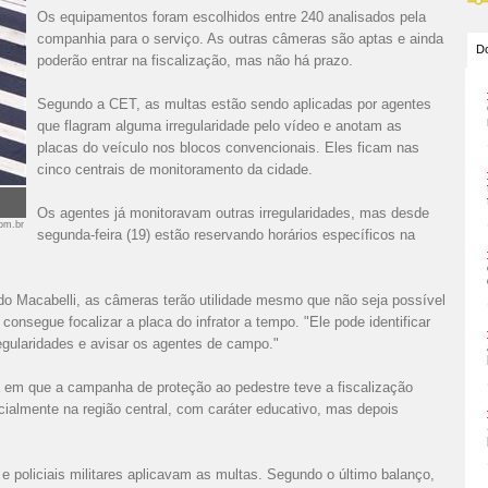
Os equipamentos foram escolhidos entre 240 analisados pela
companhia para o serviço. As outras câmeras são aptas e ainda
Do
poderão entrar na fiscalização, mas não há prazo.
Segundo a CET, as multas estão sendo aplicadas por agentes
que flagram alguma irregularidade pelo vídeo e anotam as
placas do veículo nos blocos convencionais. Eles ficam nas
cinco centrais de monitoramento da cidade.
Os agentes já monitoravam outras irregularidades, mas desde
com.br
segunda-feira (19) estão reservando horários específicos na
o Macabelli, as câmeras terão utilidade mesmo que não seja possível
consegue focalizar a placa do infrator a tempo. "Ele pode identificar
egularidades e avisar os agentes de campo."
em que a campanha de proteção ao pedestre teve a fiscalização
icialmente na região central, com caráter educativo, mas depois
policiais militares aplicavam as multas. Segundo o último balanço,