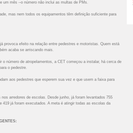
e um mês --o número não inclui as multas de PMs.
de, mas nem todos os equipamentos têm definição suficiente para
á provoca efeito na relação entre pedestres e motoristas. Quem está
mbém acaba se arriscando mais.
ir o número de atropelamentos, a CET começou a instalar, há cerca de
para o pedestre.
ndam aos pedestres que esperem sua vez e que usem a faixa para
xas nos arredores de escolas. Desde junho, já foram levantados 755
419 já foram executados. A meta é atingir todas as escolas da
GENTES: