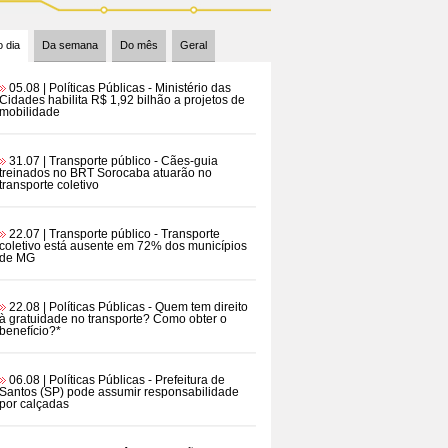
 dia
Da semana
Do mês
Geral
05.08 | Políticas Públicas
- Ministério das
Cidades habilita R$ 1,92 bilhão a projetos de
mobilidade
31.07 | Transporte público
- Cães-guia
treinados no BRT Sorocaba atuarão no
transporte coletivo
22.07 | Transporte público
- Transporte
coletivo está ausente em 72% dos municípios
de MG
22.08 | Políticas Públicas
- Quem tem direito
à gratuidade no transporte? Como obter o
benefício?*
06.08 | Políticas Públicas
- Prefeitura de
Santos (SP) pode assumir responsabilidade
por calçadas