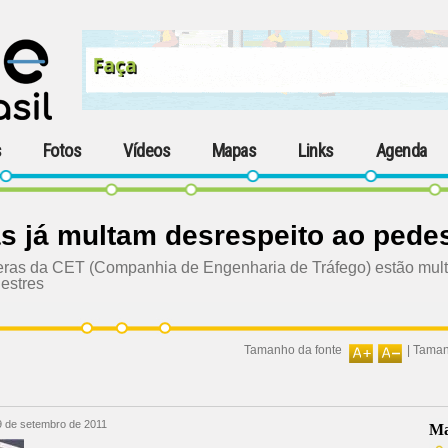
s
Fotos
Vídeos
Mapas
Links
Agenda
s já multam desrespeito ao pede
as da CET (Companhia de Engenharia de Tráfego) estão mult
estres
Tamanho da fonte
|
Taman
9 de setembro de 2011
Ma