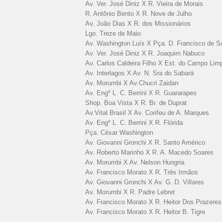
Av. Ver. José Diniz X R. Vieira de Morais
R. Antônio Bento X R. Nove de Julho
Av. João Dias X R. dos Missionários
Lgo. Treze de Maio
Av. Washington Luís X Pça. D. Francisco de S
Av. Ver. José Diniz X R. Joaquim Nabuco
Av. Carlos Caldeira Filho X Est. do Campo Lim
Av. Interlagos X Av. N. Sra do Sabará
Av. Morumbi X Av.Chucri Zaidan
Av. Engº L. C. Berrini X R. Guararapes
Shop. Boa Vista X R. Br. de Duprat
Av.Vital Brasil X Av. Corifeu de A. Marques
Av. Engº L. C. Berrini X R. Flórida
Pça. César Washington
Av. Giovanni Gronchi X R. Santo Américo
Av. Roberto Marinho X R. A. Macedo Soares
Av. Morumbi X Av. Nelson Hungria
Av. Francisco Morato X R. Três Irmãos
Av. Giovanni Gronchi X Av. G. D. Villares
Av. Morumbi X R. Padre Lebret
Av. Francisco Morato X R. Heitor Dos Prazeres
Av. Francisco Morato X R. Heitor B. Tigre