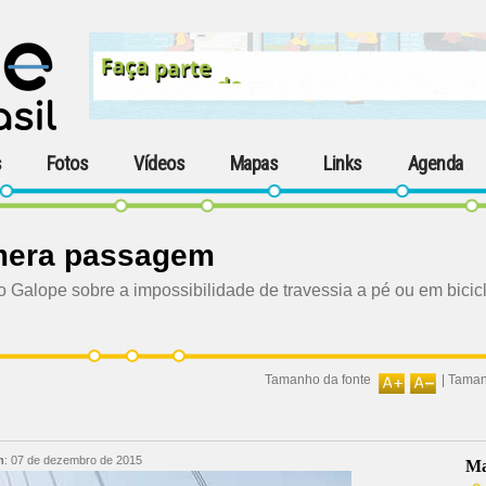
s
Fotos
Vídeos
Mapas
Links
Agenda
mera passagem
o Galope sobre a impossibilidade de travessia a pé ou em bicicl
Tamanho da fonte
|
Taman
m
:
07 de dezembro de 2015
Ma