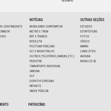
urbano
NOTÍCIAS
OUTRAS SEÇÕES
IRO CONTRIBUINTE
MOBILIDADE CORPORATIVA
ESTUDOS
BORADOR
METRÔ E TREM
ESTATÍSTICAS
OSCO
BRT E ÔNIBUS
FOTOS
BICICLETA
VÍDEOS
POLÍTICAS PÚBLICAS
MAPAS
VLT E MONOTRILHO
LINKS ÚTEIS
OUTROS (TELEFÉRICO, BARCAS, ETC.)
AGENDA
PEDESTRE
MOBILIZE-SE
TRANSPORTE INDIVIDUAL
CARONA
VLP
EVENTOS ESPECIAIS
PATINETE
SAÚDE PÚBLICA
MENTO
PATROCÍNIO