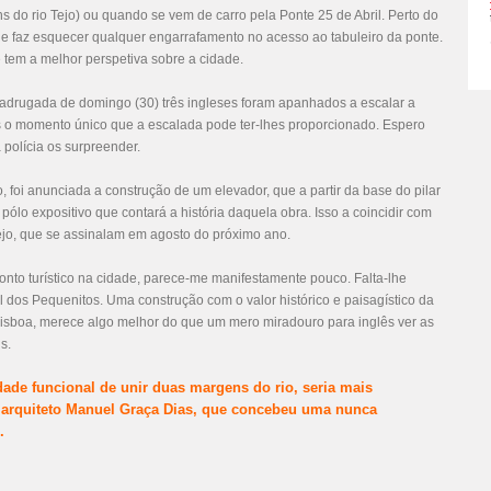
s do rio Tejo) ou quando se vem de carro pela Ponte 25 de Abril. Perto do
ue faz esquecer qualquer engarrafamento no acesso ao tabuleiro da ponte.
se tem a melhor perspetiva sobre a cidade.
 madrugada de domingo (30) três ingleses foram apanhados a escalar a
hes o momento único que a escalada pode ter-lhes proporcionado. Espero
polícia os surpreender.
 foi anunciada a construção de um elevador, que a partir da base do pilar
pólo expositivo que contará a história daquela obra. Isso a coincidir com
ejo, que se assinalam em agosto do próximo ano.
nto turístico na cidade, parece-me manifestamente pouco. Falta-lhe
l dos Pequenitos. Uma construção com o valor histórico e paisagístico da
Lisboa, merece algo melhor do que um mero miradouro para inglês ver as
s.
idade funcional de unir duas margens do rio, seria mais
o arquiteto Manuel Graça Dias, que concebeu uma nunca
.