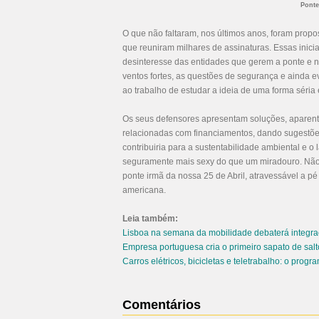
Ponte
O que não faltaram, nos últimos anos, foram propo
que reuniram milhares de assinaturas. Essas inicia
desinteresse das entidades que gerem a ponte e n
ventos fortes, as questões de segurança e ainda 
ao trabalho de estudar a ideia de uma forma séria 
Os seus defensores apresentam soluções, aparent
relacionadas com financiamentos, dando sugestõe
contribuiria para a sustentabilidade ambiental e o 
seguramente mais sexy do que um miradouro. Não 
ponte irmã da nossa 25 de Abril, atravessável a pé 
americana.
Leia também:
Lisboa na semana da mobilidade debaterá integra
Empresa portuguesa cria o primeiro sapato de salto
Carros elétricos, bicicletas e teletrabalho: o prog
Comentários