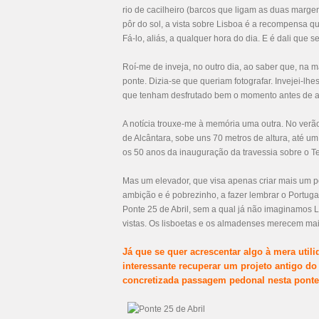
rio de cacilheiro (barcos que ligam as duas margen
pôr do sol, a vista sobre Lisboa é a recompensa q
Fá-lo, aliás, a qualquer hora do dia. E é dali que 
Roí-me de inveja, no outro dia, ao saber que, na
ponte. Dizia-se que queriam fotografar. Invejei-l
que tenham desfrutado bem o momento antes de a 
A notícia trouxe-me à memória uma outra. No verão,
de Alcântara, sobe uns 70 metros de altura, até um 
os 50 anos da inauguração da travessia sobre o T
Mas um elevador, que visa apenas criar mais um po
ambição e é pobrezinho, a fazer lembrar o Portuga
Ponte 25 de Abril, sem a qual já não imaginamos 
vistas. Os lisboetas e os almadenses merecem mai
Já que se quer acrescentar algo à mera util
interessante recuperar um projeto antigo d
concretizada passagem pedonal nesta ponte