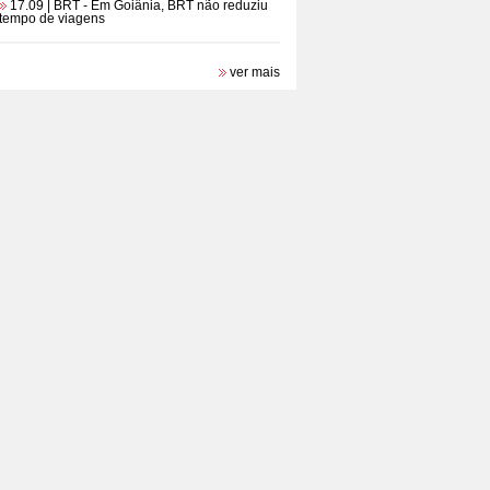
17.09 | BRT
- Em Goiânia, BRT não reduziu
tempo de viagens
ver mais