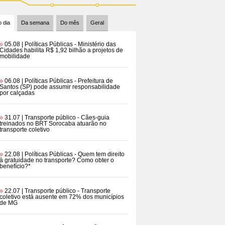
 dia
Da semana
Do mês
Geral
05.08 | Políticas Públicas
- Ministério das
Cidades habilita R$ 1,92 bilhão a projetos de
mobilidade
06.08 | Políticas Públicas
- Prefeitura de
Santos (SP) pode assumir responsabilidade
por calçadas
31.07 | Transporte público
- Cães-guia
treinados no BRT Sorocaba atuarão no
transporte coletivo
22.08 | Políticas Públicas
- Quem tem direito
à gratuidade no transporte? Como obter o
benefício?*
22.07 | Transporte público
- Transporte
coletivo está ausente em 72% dos municípios
de MG