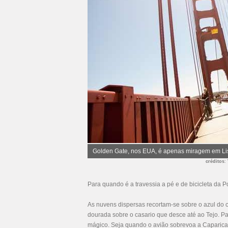
Golden Gate, nos EUA, é apenas miragem em L
créditos
:
Para quando é a travessia a pé e de bicicleta da P
As nuvens dispersas recortam-se sobre o azul do cé
dourada sobre o casario que desce até ao Tejo.
mágico. Seja quando o avião sobrevoa a Caparica, 