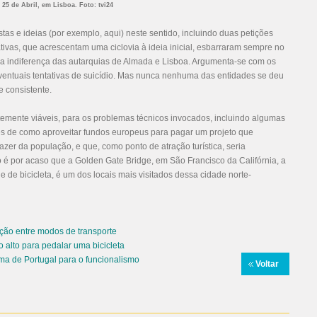
 25 de Abril, em Lisboa. Foto: tvi24
stas e ideias (por exemplo,
aqui
) neste sentido, incluindo duas petições
tivas, que acrescentam uma ciclovia à ideia inicial, esbarraram sempre no
a indiferença das autarquias de Almada e Lisboa. Argumenta-se com os
eventuais tentativas de suicídio. Mas nunca nenhuma das entidades se deu
e consistente.
emente viáveis, para os problemas técnicos invocados, incluindo algumas
s de como aproveitar fundos europeus para pagar um projeto que
lazer da população, e que, como ponto de atração turística, seria
é por acaso que a Golden Gate Bridge, em São Francisco da Califórnia, a
e de bicicleta, é um dos locais mais visitados dessa cidade norte-
ção entre modos de transporte
 alto para pedalar uma bicicleta
rama de Portugal para o funcionalismo
Voltar