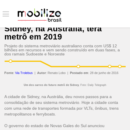
Sidney, na Austrália, terá
metrô em 2019
Projeto do sistema metroviário australiano conta com US$ 12
bilhões em recursos e vem sendo construído em duas fases, a
dos ramais Sudoeste e Noroeste
Fonte
:
Via Trolebus
|
Autor
:
Renato Lobo
|
Postado em
:
28 de junho de 2016
Um dos carros do futuro metrô de Sidney.
Foto: Daily Telegraph
A cidade de Sidney, na Austrália, deu novos passos para a
consolidação de seu sistema metroviário. Hoje a cidade conta
com uma rede de transportes formada por VLTs, ônibus, trens
metropolitanos e ferryboats.
O governo do estado de Novas Gales do Sul anunciou