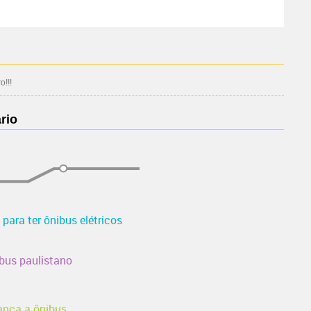
!!!
rio
para ter ônibus elétricos
bus paulistano
ança a ônibus