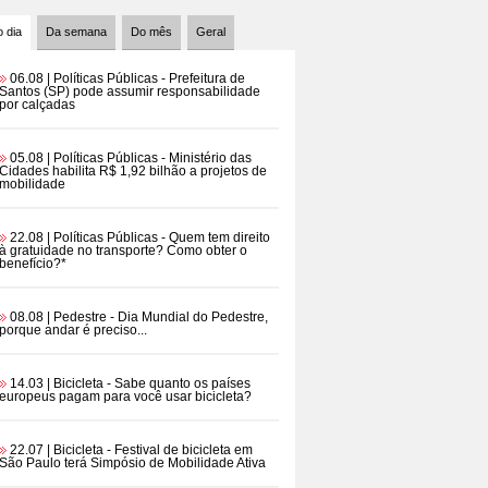
 dia
Da semana
Do mês
Geral
06.08 | Políticas Públicas
- Prefeitura de
Santos (SP) pode assumir responsabilidade
por calçadas
05.08 | Políticas Públicas
- Ministério das
Cidades habilita R$ 1,92 bilhão a projetos de
mobilidade
22.08 | Políticas Públicas
- Quem tem direito
à gratuidade no transporte? Como obter o
benefício?*
08.08 | Pedestre
- Dia Mundial do Pedestre,
porque andar é preciso...
14.03 | Bicicleta
- Sabe quanto os países
europeus pagam para você usar bicicleta?
22.07 | Bicicleta
- Festival de bicicleta em
São Paulo terá Simpósio de Mobilidade Ativa