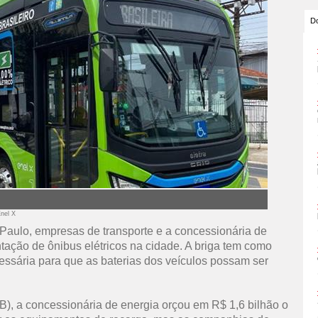
Do
Enel X
 Paulo, empresas de transporte e a concessionária de
ação de ônibus elétricos na cidade. A briga tem como
cessária para que as baterias dos veículos possam ser
, a concessionária de energia orçou em R$ 1,6 bilhão o