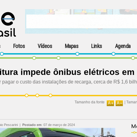
s
Fotos
Vídeos
Mapas
Links
Agenda
eitura impede ônibus elétricos em
agar o custo das instalações de recarga, cerca de R$ 1,6 bil
Tamanho da fonte
|
Taman
bio Pescarini
|
Postado em
:
07 de março de 2024
Ma