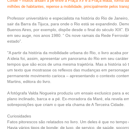
Conde – muitos andam a pé entre a Praça XV e a Praça Mauá, forma bast
milhões de habitantes, repense a mobilidade, principalmente pelos transp
Professor universitário e especialista na história do Rio de Jane
sair da Barra da Tijuca, para onde o Rio está se expandindo. De
Buenos Aires, por exemplo, dispõe desde o final do século XIX”. 
em seu auge, nos anos 1980. “ Os nove ramais da Rede Ferroviária
estado”.
"A partir da história da mobilidade urbana do Rio, o livro acaba 
A ideia foi, assim, apresentar um panorama do Rio em seu caráter
tempos que são ecos de uma mesma trajetória. Mas a história só t
um texto que mostrasse os reflexos das mudanças em personagen
permanente movimento carioca – apresentando o contexto contempor
Martins, editora do livro.
A fotógrafa Valda Nogueira produziu um ensaio exclusico para a ediç
plano inclinado, barca e a pé. Ex-moradora da Maré, ela revela e
sobreposições que criam o que ela chama de A Terceira Cidade.
Curiosidades
Fatos pitorescos são relatados no livro. Um deles é que no temp
Havia vários tipos de bonde: de luxo, de serviço, de saúde, soco