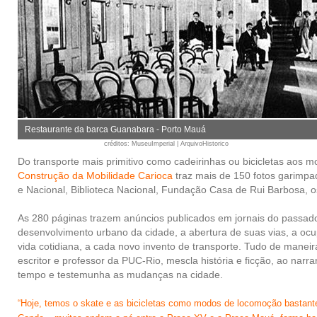
Restaurante da barca Guanabara - Porto Mauá
créditos
: MuseuImperial | ArquivoHistorico
Do transporte mais primitivo como cadeirinhas ou bicicletas aos mo
Construção da Mobilidade Carioca
traz mais de 150 fotos garimpad
e Nacional, Biblioteca Nacional, Fundação Casa de Rui Barbosa, os 
As 280 páginas trazem anúncios publicados em jornais do passado
desenvolvimento urbano da cidade, a abertura de suas vias, a o
vida cotidiana, a cada novo invento de transporte. Tudo de maneira
escritor e professor da PUC-Rio, mescla história e ficção, ao narra
tempo e testemunha as mudanças na cidade.
“Hoje, temos o skate e as bicicletas como modos de locomoção bastante