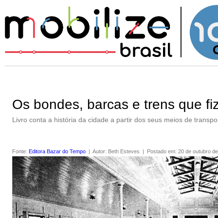
Os bondes, barcas e trens que fi
Livro conta a história da cidade a partir dos seus meios de trans
Fonte
:
Editora Bazar do Tempo
|
Autor
:
Beth Esteves
|
Postado em
:
20 de outubro d