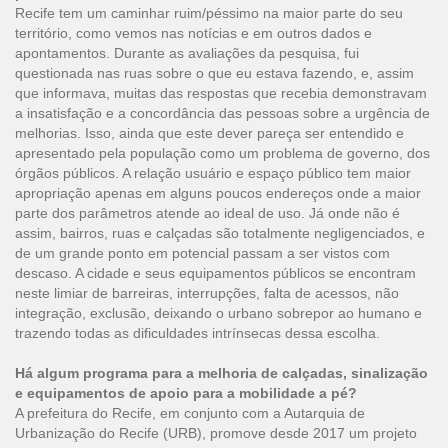
Recife tem um caminhar ruim/péssimo na maior parte do seu
território, como vemos nas notícias e em outros dados e
apontamentos. Durante as avaliações da pesquisa, fui
questionada nas ruas sobre o que eu estava fazendo, e, assim
que informava, muitas das respostas que recebia demonstravam
a insatisfação e a concordância das pessoas sobre a urgência de
melhorias. Isso, ainda que este dever pareça ser entendido e
apresentado pela população como um problema de governo, dos
órgãos públicos. A relação usuário e espaço público tem maior
apropriação apenas em alguns poucos endereços onde a maior
parte dos parâmetros atende ao ideal de uso. Já onde não é
assim, bairros, ruas e calçadas são totalmente negligenciados, e
de um grande ponto em potencial passam a ser vistos com
descaso. A cidade e seus equipamentos públicos se encontram
neste limiar de barreiras, interrupções, falta de acessos, não
integração, exclusão, deixando o urbano sobrepor ao humano e
trazendo todas as dificuldades intrínsecas dessa escolha.
Há algum programa para a melhoria de calçadas, sinalização
e equipamentos de apoio para a mobilidade a pé?
A prefeitura do Recife, em conjunto com a Autarquia de
Urbanização do Recife (URB), promove desde 2017 um projeto