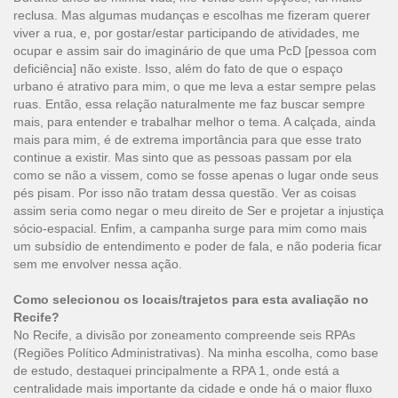
reclusa. Mas algumas mudanças e escolhas me fizeram querer
viver a rua, e, por gostar/estar participando de atividades, me
ocupar e assim sair do imaginário de que uma PcD [pessoa com
deficiência] não existe. Isso, além do fato de que o espaço
urbano é atrativo para mim, o que me leva a estar sempre pelas
ruas. Então, essa relação naturalmente me faz buscar sempre
mais, para entender e trabalhar melhor o tema. A calçada, ainda
mais para mim, é de extrema importância para que esse trato
continue a existir. Mas sinto que as pessoas passam por ela
como se não a vissem, como se fosse apenas o lugar onde seus
pés pisam. Por isso não tratam dessa questão. Ver as coisas
assim seria como negar o meu direito de Ser e projetar a injustiça
sócio-espacial. Enfim, a campanha surge para mim como mais
um subsídio de entendimento e poder de fala, e não poderia ficar
sem me envolver nessa ação.
Como selecionou os locais/trajetos para esta avaliação no
Recife?
No Recife, a divisão por zoneamento compreende seis RPAs
(Regiões Político Administrativas). Na minha escolha, como base
de estudo, destaquei principalmente a RPA 1, onde está a
centralidade mais importante da cidade e onde há o maior fluxo