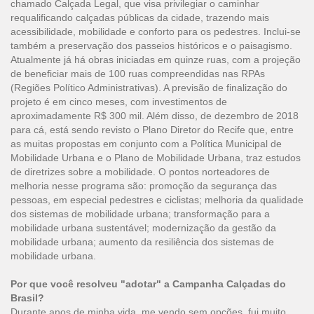
chamado Calçada Legal, que visa privilegiar o caminhar
requalificando calçadas públicas da cidade, trazendo mais
acessibilidade, mobilidade e conforto para os pedestres. Inclui-se
também a preservação dos passeios históricos e o paisagismo.
Atualmente já há obras iniciadas em quinze ruas, com a projeção
de beneficiar mais de 100 ruas compreendidas nas RPAs
(Regiões Político Administrativas). A previsão de finalização do
projeto é em cinco meses, com investimentos de
aproximadamente R$ 300 mil. Além disso, de dezembro de 2018
para cá, está sendo revisto o Plano Diretor do Recife que, entre
as muitas propostas em conjunto com a Política Municipal de
Mobilidade Urbana e o Plano de Mobilidade Urbana, traz estudos
de diretrizes sobre a mobilidade. O pontos norteadores de
melhoria nesse programa são: promoção da segurança das
pessoas, em especial pedestres e ciclistas; melhoria da qualidade
dos sistemas de mobilidade urbana; transformação para a
mobilidade urbana sustentável; modernização da gestão da
mobilidade urbana; aumento da resiliência dos sistemas de
mobilidade urbana.
Por que você resolveu "adotar" a Campanha Calçadas do
Brasil?
Durante anos de minha vida, me vendo sem opções, fui muito