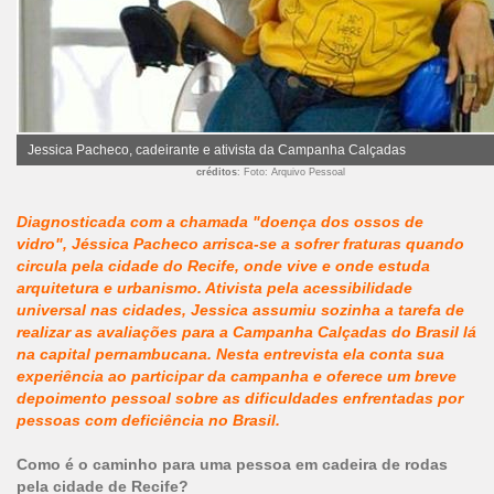
Jessica Pacheco, cadeirante e ativista da Campanha Calçadas
créditos
: Foto: Arquivo Pessoal
Diagnosticada com a chamada "doença dos ossos de
vidro", Jéssica Pacheco arrisca-se a sofrer fraturas quando
circula pela cidade do Recife, onde vive e onde estuda
arquitetura e urbanismo. Ativista pela acessibilidade
universal nas cidades, Jessica assumiu sozinha a tarefa de
realizar as avaliações para a Campanha Calçadas do Brasil lá
na capital pernambucana. Nesta entrevista ela conta sua
experiência ao participar da campanha e oferece um breve
depoimento pessoal sobre as dificuldades enfrentadas por
pessoas com deficiência no Brasil.
Como é o caminho para uma pessoa em cadeira de rodas
pela cidade de Recife?