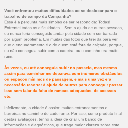
Você enfrentou muitas dificuldades ao se deslocar para o
trabalho de campo da Campanha?
Essa é a pergunta mais simples de ser respondida: Todas!
Enfrentei todas as dificuldades... Sem a ajuda de outras pessoas,
eu nunca teria conseguido andar pela cidade sem ser barrada
por algum problema. Em muitas das fotos que tirei dá para ver
que o enquadramento é o de quem está fora da calçada, porque,
ou não conseguia subir com a cadeira, ou o caminho era muito
ruim.
Às vezes, eu até conseguia subir no passeio, mas mesmo
assim para caminhar me deparava com inúmeros obstáculos
ou espaços mínimos de passagem, e mais uma vez era
necessário recorrer à ajuda de outros para conseguir passar.
Isso sem falar da falta de rampas adequadas, de acessos
etc.
Infelizmente, a cidade é assim: muitos entroncamentos e
barreiras no caminho do cadeirante. Por isso, como produto final
destas avaliações, tenho a ideia de criar um banco de
informações e diagnósticos, que traga maior clareza sobre este