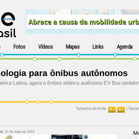
s
Fotos
Vídeos
Mapas
Links
Agenda
cnologia para ônibus autônomos
rica Latina, agora o ônibus elétrico autônomo EV Bus também 
Tamanho da fonte
|
Taman
em
:
21 de maio de 2019
Ma