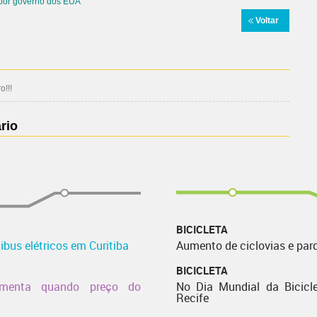
 por governo dos EUA
Voltar
!!!
rio
BICICLETA
bus elétricos em Curitiba
Aumento de ciclovias e par
BICICLETA
aumenta quando preço do
No Dia Mundial da Bicicle
Recife