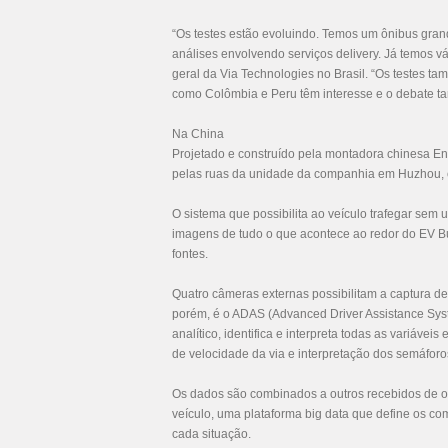
“Os testes estão evoluindo. Temos um ônibus gr
análises envolvendo serviços delivery. Já temos vá
geral da Via Technologies no Brasil. “Os testes t
como Colômbia e Peru têm interesse e o debate 
Na China
Projetado e construído pela montadora chinesa Enc
pelas ruas da unidade da companhia em Huzhou, c
O sistema que possibilita ao veículo trafegar se
imagens de tudo o que acontece ao redor do EV Bus
fontes.
Quatro câmeras externas possibilitam a captura de
porém, é o ADAS (Advanced Driver Assistance Syst
analítico, identifica e interpreta todas as variáve
de velocidade da via e interpretação dos semáforo
Os dados são combinados a outros recebidos de ou
veículo, uma plataforma big data que define os c
cada situação.