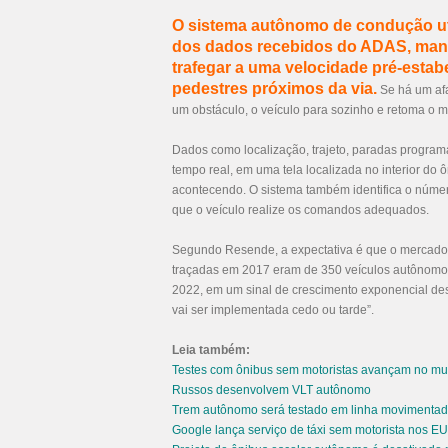
O sistema autônomo de condução util
dos dados recebidos do ADAS, mante
trafegar a uma velocidade pré-est
pedestres próximos da via.
Se há um afa
um obstáculo, o veículo para sozinho e retoma o 
Dados como localização, trajeto, paradas program
tempo real, em uma tela localizada no interior do
acontecendo. O sistema também identifica o núme
que o veículo realize os comandos adequados.
Segundo Resende, a expectativa é que o mercado 
traçadas em 2017 eram de 350 veículos autônomos
2022, em um sinal de crescimento exponencial de
vai ser implementada cedo ou tarde”.
Leia também:
Testes com ônibus sem motoristas avançam no m
Russos desenvolvem VLT
autônomo
Trem autônomo será testado em linha movimentad
Google lança serviço de táxi sem motorista nos E