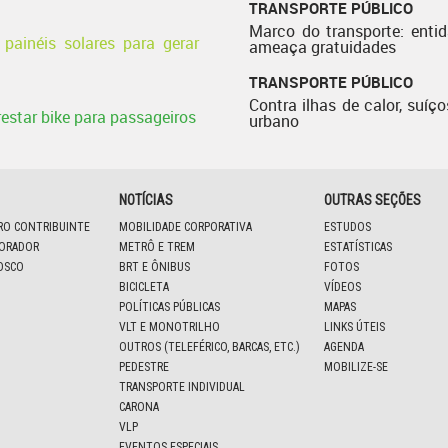
TRANSPORTE PÚBLICO
Marco do transporte: enti
painéis solares para gerar
ameaça gratuidades
TRANSPORTE PÚBLICO
Contra ilhas de calor, suíço
estar bike para passageiros
urbano
NOTÍCIAS
OUTRAS SEÇÕES
IRO CONTRIBUINTE
MOBILIDADE CORPORATIVA
ESTUDOS
BORADOR
METRÔ E TREM
ESTATÍSTICAS
OSCO
BRT E ÔNIBUS
FOTOS
BICICLETA
VÍDEOS
POLÍTICAS PÚBLICAS
MAPAS
VLT E MONOTRILHO
LINKS ÚTEIS
OUTROS (TELEFÉRICO, BARCAS, ETC.)
AGENDA
PEDESTRE
MOBILIZE-SE
TRANSPORTE INDIVIDUAL
CARONA
VLP
EVENTOS ESPECIAIS