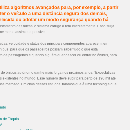
iza algoritmos avançados para, por exemplo, a partir
r o veículo a uma distância segura dos demais,
abelecida ou adotar um modo segurança quando há
stamento das faixas, o sistema corrige a rota imediatamente. Caso surja
movimento assim que possível.
adas, velocidade e status dos principais componentes aparecem, em
 ônibus, para que os passageiros possam saber tudo o que está
ro de passageiros e quando alguém quer descer ou entrar no ônibus, para
de ônibus autônomo ganhe mais força nos próximos anos. “Expectativas
 existentes no mundo. Esse número deve subir para perto de 190 mil até
sse mercado. Em cima desses estudos, falamos que é uma tecnologia que
undo
a de Tóquio
UA