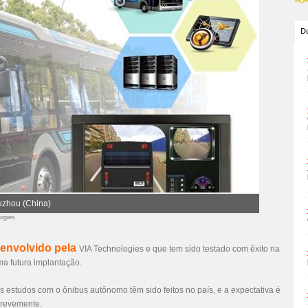
Do
uzhou (China)
logies
senvolvido pela
VIA Technologies e que tem sido testado com êxito na
ma futura implantação.
os estudos com o ônibus autônomo têm sido feitos no país, e a expectativa é
brevemente.