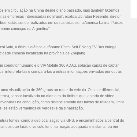
ande em circulação na China desde o ano passado, mas também fazemos
rias empresas interessadas no Brasil”, explica Ubiratan Resende, diretor
ambém estão sendo realizados em outras cidades na América Latina. Países
também começou na Argentina”.
hi Auto, o ônibus elétrico autônomo Enchi Self Driving EV Bus trafega
idade chinesa localizada na província de Zhejiang.
m um condutor humano é o VIA Mobile 360 ADAS, solução capaz de captar
, interpretá-las e compará-las a outras informações enviadas por outras
 uma visualização de 360 graus ao redor do veículo. O maior diferencial,
ems), sensor localizado na dianteira do ônibus que, dotado de vídeo
is envolvidas na condução, como distanciamento das faixas de rolagem, limite
s (se estão vermelhos ou verdes) e da sinalização.
tras fontes, como a geolocalização via GPS, e encaminhados à central do
omandos que farão o veículo ter uma reação adequada e instantânea em