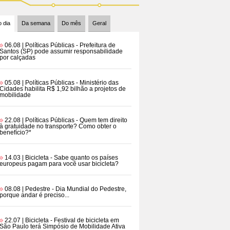
 dia
Da semana
Do mês
Geral
06.08 | Políticas Públicas
- Prefeitura de
Santos (SP) pode assumir responsabilidade
por calçadas
05.08 | Políticas Públicas
- Ministério das
Cidades habilita R$ 1,92 bilhão a projetos de
mobilidade
22.08 | Políticas Públicas
- Quem tem direito
à gratuidade no transporte? Como obter o
benefício?*
14.03 | Bicicleta
- Sabe quanto os países
europeus pagam para você usar bicicleta?
08.08 | Pedestre
- Dia Mundial do Pedestre,
porque andar é preciso...
22.07 | Bicicleta
- Festival de bicicleta em
São Paulo terá Simpósio de Mobilidade Ativa