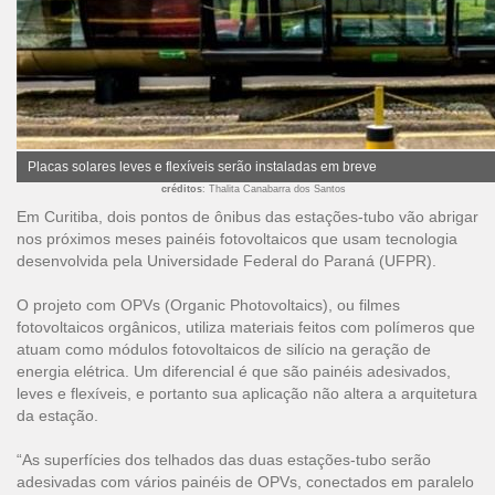
Placas solares leves e flexíveis serão instaladas em breve
créditos
: Thalita Canabarra dos Santos
Em Curitiba, dois pontos de ônibus das estações-tubo vão abrigar
nos próximos meses painéis fotovoltaicos que usam tecnologia
desenvolvida pela Universidade Federal do Paraná (UFPR).
O projeto com OPVs (Organic Photovoltaics), ou filmes
fotovoltaicos orgânicos, utiliza materiais feitos com polímeros que
atuam como módulos fotovoltaicos de silício na geração de
energia elétrica. Um diferencial é que são painéis adesivados,
leves e flexíveis, e portanto sua aplicação não altera a arquitetura
da estação.
“As superfícies dos telhados das duas estações-tubo serão
adesivadas com vários painéis de OPVs, conectados em paralelo