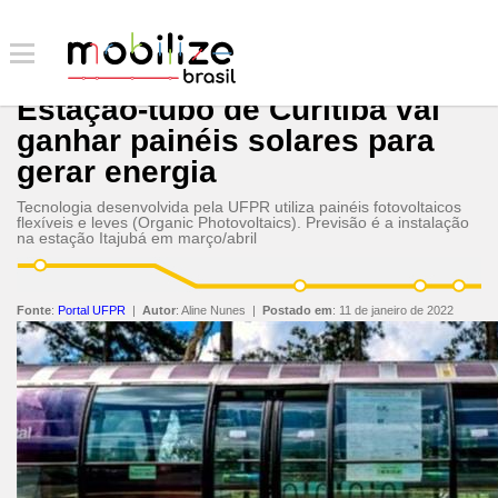
Estação-tubo de Curitiba vai
ganhar painéis solares para
gerar energia
Tecnologia desenvolvida pela UFPR utiliza painéis fotovoltaicos
flexíveis e leves (Organic Photovoltaics). Previsão é a instalação
na estação Itajubá em março/abril
Fonte
:
Portal UFPR
|
Autor
:
Aline Nunes
|
Postado em
:
11 de janeiro de 2022