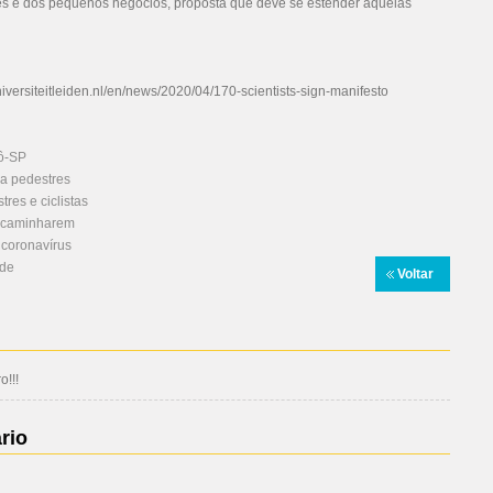
res e dos pequenos negócios, proposta que deve se estender àquelas
niversiteitleiden.nl/en/news/2020/04/170-scientists-sign-manifesto
ô-SP
ara pedestres
res e ciclistas
s caminharem
 coronavírus
ade
Voltar
!!!
rio