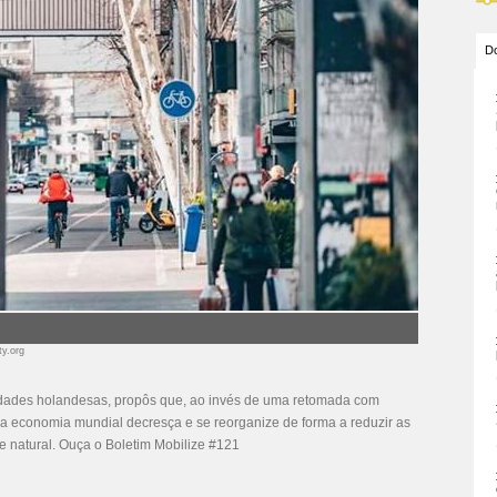
Do
ty.org
sidades holandesas, propôs que, ao invés de uma retomada com
a economia mundial decresça e se reorganize de forma a reduzir as
 natural. Ouça o Boletim Mobilize #121