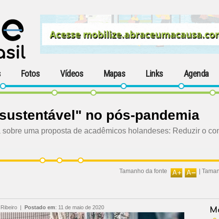
s
Fotos
Vídeos
Mapas
Links
Agenda
sustentável" no pós-pandemia
la sobre uma proposta de acadêmicos holandeses: Reduzir o co
Tamanho da fonte
|
Taman
Ribeiro
|
Postado em
:
11 de maio de 2020
Ma