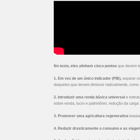
No texto, eles alinham cinco pontos
que devem lev
1. Em vez de um único indicador (PIB),
separar os
daqueles que devem diminuir radicalmente, como a
2. Introduzir uma renda básica universal
e estrut
sobre renda, lucro e patrimônio; redução da carga 
3. Promover uma agricultura regenerativa
basead
4. Reduzir drasticamente o consumo e as viage