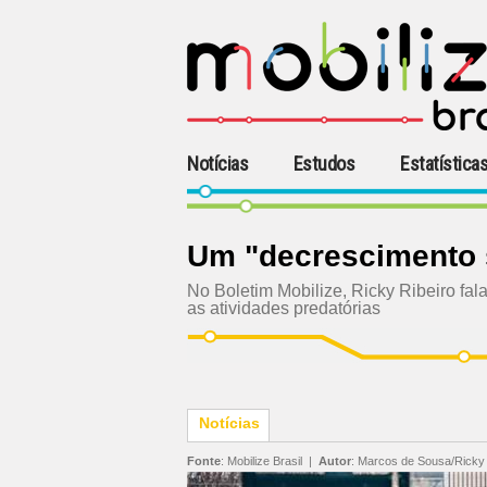
Notícias
Estudos
Estatística
Um "decrescimento 
No Boletim Mobilize, Ricky Ribeiro fa
as atividades predatórias
Notícias
Fonte
:
Mobilize Brasil
|
Autor
:
Marcos de Sousa/Ricky 