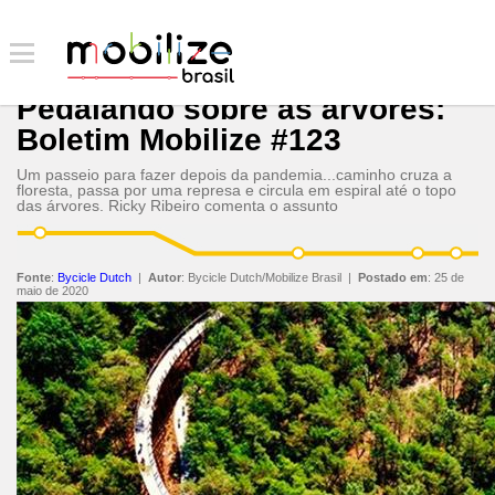
Pedalando sobre as árvores:
Boletim Mobilize #123
Um passeio para fazer depois da pandemia...caminho cruza a
floresta, passa por uma represa e circula em espiral até o topo
das árvores. Ricky Ribeiro comenta o assunto
Fonte
:
Bycicle Dutch
|
Autor
:
Bycicle Dutch/Mobilize Brasil
|
Postado em
:
25 de
maio de 2020