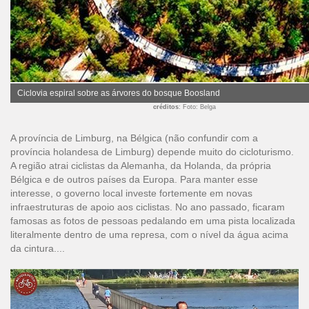
Ciclovia espiral sobre as árvores do bosque Boosland
créditos
: Foto: Belga
A província de Limburg, na Bélgica (não confundir com a
província holandesa de Limburg) depende muito do cicloturismo.
A região atrai ciclistas da Alemanha, da Holanda, da própria
Bélgica e de outros países da Europa. Para manter esse
interesse, o governo local investe fortemente em novas
infraestruturas de apoio aos ciclistas. No ano passado, ficaram
famosas as fotos de pessoas pedalando em uma pista localizada
literalmente dentro de uma represa, com o nível da água acima
da cintura....