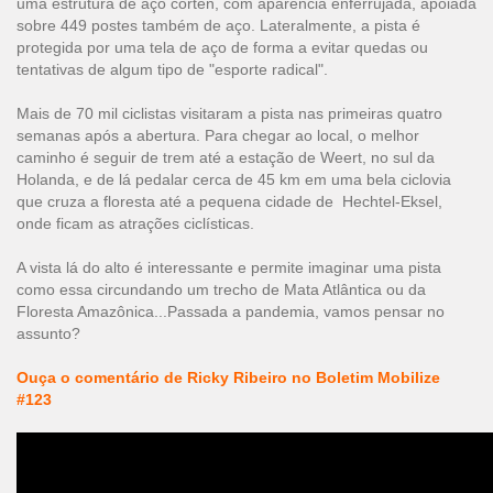
uma estrutura de aço cortén, com aparência enferrujada, apoiada
sobre 449 postes também de aço. Lateralmente, a pista é
protegida por uma tela de aço de forma a evitar quedas ou
tentativas de algum tipo de "esporte radical".
Mais de 70 mil ciclistas visitaram a pista nas primeiras quatro
semanas após a abertura. Para chegar ao local, o melhor
caminho é seguir de trem até a estação de Weert, no sul da
Holanda, e de lá pedalar cerca de 45 km em uma bela ciclovia
que cruza a floresta até a pequena cidade de Hechtel-Eksel,
onde ficam as atrações ciclísticas.
A vista lá do alto é interessante e permite imaginar uma pista
como essa circundando um trecho de Mata Atlântica ou da
Floresta Amazônica...Passada a pandemia, vamos pensar no
assunto?
Ouça o comentário de Ricky Ribeiro no Boletim Mobilize
#123