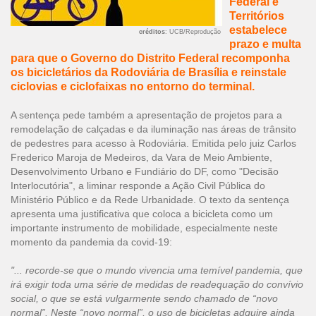
Federal e
Territórios
estabelece
créditos
: UCB/Reprodução
prazo e multa
para que o Governo do Distrito Federal recomponha
os bicicletários da Rodoviária de Brasília e reinstale
ciclovias e ciclofaixas no entorno do terminal.
A sentença pede também a apresentação de projetos para a
remodelação de calçadas e da iluminação nas áreas de trânsito
de pedestres para acesso à Rodoviária. Emitida pelo juiz Carlos
Frederico Maroja de Medeiros, da Vara de Meio Ambiente,
Desenvolvimento Urbano e Fundiário do DF, como "Decisão
Interlocutória", a liminar responde a
Ação Civil Pública do
Ministério Público e da Rede Urbanidade
. O texto da sentença
apresenta uma justificativa que coloca a bicicleta como um
importante instrumento de mobilidade, especialmente neste
momento da pandemia da covid-19:
"... recorde-se que o mundo vivencia uma temível pandemia, que
irá exigir toda uma série de medidas de readequação do convívio
social,
o que se está vulgarmente sendo chamado de “novo
normal”. Neste “novo normal”, o uso de bicicletas adquire ainda