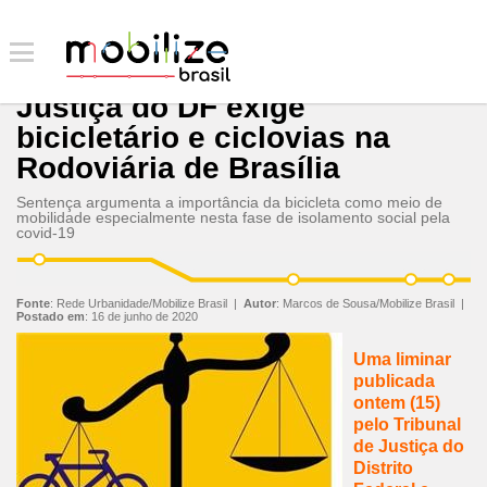
Justiça do DF exige
bicicletário e ciclovias na
Rodoviária de Brasília
Sentença argumenta a importância da bicicleta como meio de
mobilidade especialmente nesta fase de isolamento social pela
covid-19
Fonte
:
Rede Urbanidade/Mobilize Brasil
|
Autor
:
Marcos de Sousa/Mobilize Brasil
|
Postado em
:
16 de junho de 2020
Uma liminar
publicada
ontem (15)
pelo Tribunal
de Justiça do
Distrito