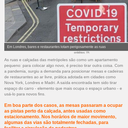
Em Londres, bares e restaurantes lotam perigosamente as ruas
créditos
: PA
As ruas e calçadas das metrópoles são como um apartamento
pequeno: para colocar algo novo, é preciso tirar outra coisa. Com
a pandemia, surgiu a demanda para posicionar mesas e cadeiras
de restaurantes ao ar livre, prática adotada em cidades como
Nova York, Londres e Madri. A saída encontrada tem sido tirar
espaço do carro - elemento que mais ocupa o espaço urbano - e
usá-lo para novos fins.
Em boa parte dos casos, as mesas passaram a ocupar
as pistas perto da calçada, antes usadas como
estacionamento. Nos horários de maior movimento,
algumas das vias são totalmente fechadas, para