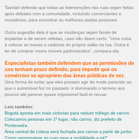
Tavolari defende que todas as intervenções nas ruas sejam feitas
após debates com a comunidade, incluindo comerciantes e
moradores, para encontrar as melhores saídas possíveis.
Outra sugestão dela é que as mudanças sejam fáceis de
implantar e de serem refeitas, caso não deem certo. “Uma coisa
é colocar as mesas e cadeiras do próprio salão na rua. Outra é
ter de comprar novos móveis padronizados”, compara ela.
Especialistas também defendem que as permissões de
uso tenham prazo definido, para impedir que os
comércios se apropriem das áreas públicas de vez.
Uma forma de evitar que eles possam agir de modo parecido ao
que o automóvel fez no passado: ir dominando o terreno aos
poucos até parecer quase impossível fazê-lo recuar.
Leia também:
Bogotá aposta em mais ciclovias para reduzir tráfego de
carros
Colocamos pessoas em 1º lugar, não carros, diz prefeito de
Pontevedra
Área central de Lisboa será fechada aos carros a partir de junho
Como reprogramar as ruas para a mobilidade a pé?