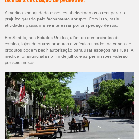
facilitar a circulação de pedestres.
A medida tem ajudado esses estabelecimentos a recuperar o
prejuízo gerado pelo fechamento abrupto. Com isso, mais
atividades passam a se interessar por um pedaço de rua.
Em Seattle, nos Estados Unidos, além de comerciantes de
comida, lojas de outros produtos e veículos usados na venda de
produtos podem pedir autorização para usar espaços nas ruas. A
medida foi anunciada no fim de julho, e as permissões valerão
por seis meses.