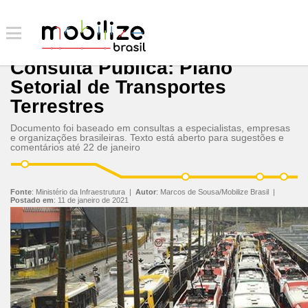
Consulta Pública: Plano
Setorial de Transportes
Terrestres
Documento foi baseado em consultas a especialistas, empresas
e organizações brasileiras. Texto está aberto para sugestões e
comentários até 22 de janeiro
Fonte
:
Ministério da Infraestrutura
|
Autor
:
Marcos de Sousa/Mobilize Brasil
|
Postado em
:
11 de janeiro de 2021