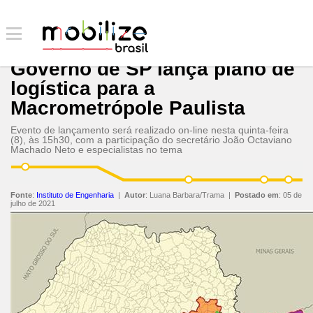
Governo de SP lança plano de
logística para a
Macrometrópole Paulista
Evento de lançamento será realizado on-line nesta quinta-feira
(8), às 15h30, com a participação do secretário João Octaviano
Machado Neto e especialistas no tema
Fonte
:
Instituto de Engenharia
|
Autor
:
Luana Barbara/Trama
|
Postado em
:
05 de
julho de 2021