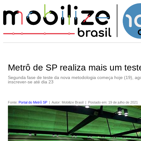
Metrô de SP realiza mais um test
Segunda fase de teste da nova metodologia começa hoje (19), agora
inscrever-se até dia 23
Fonte
:
Portal do Metrô SP
|
Autor
:
Mobilize Brasil
|
Postado em
:
19 de julho de 2021