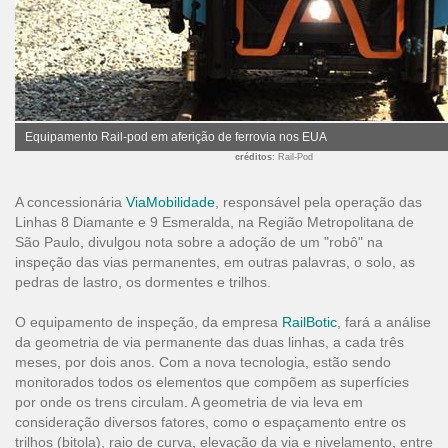
Equipamento Rail-pod em aferição de ferrovia nos EUA
créditos
: Rail-Pod
A concessionária
ViaMobilidade
, responsável pela operação das
Linhas 8 Diamante e 9 Esmeralda, na Região Metropolitana de
São Paulo, divulgou nota sobre a adoção de um "robô" na
inspeção das vias permanentes, em outras palavras, o solo, as
pedras de lastro, os dormentes e trilhos.
O equipamento de inspeção, da empresa
RailBotic
, fará a análise
da geometria de via permanente das duas linhas, a cada três
meses, por dois anos. Com a nova tecnologia, estão sendo
monitorados todos os elementos que compõem as superfícies
por onde os trens circulam. A geometria de via leva em
consideração diversos fatores, como o espaçamento entre os
trilhos (bitola), raio de curva, elevação da via e nivelamento, entre