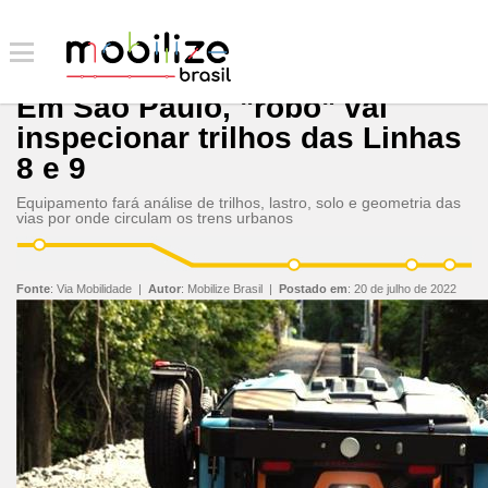
Em São Paulo, "robô" vai
inspecionar trilhos das Linhas
8 e 9
Equipamento fará análise de trilhos, lastro, solo e geometria das
vias por onde circulam os trens urbanos
Fonte
:
Via Mobilidade
|
Autor
:
Mobilize Brasil
|
Postado em
:
20 de julho de 2022