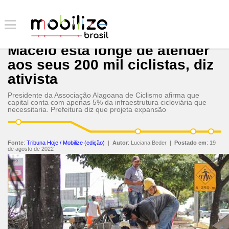
Maceió está longe de atender
aos seus 200 mil ciclistas, diz
ativista
Presidente da Associação Alagoana de Ciclismo afirma que
capital conta com apenas 5% da infraestrutura cicloviária que
necessitaria. Prefeitura diz que projeta expansão
Fonte
:
Tribuna Hoje / Mobilize (edição)
|
Autor
:
Luciana Beder
|
Postado em
:
19
de agosto de 2022