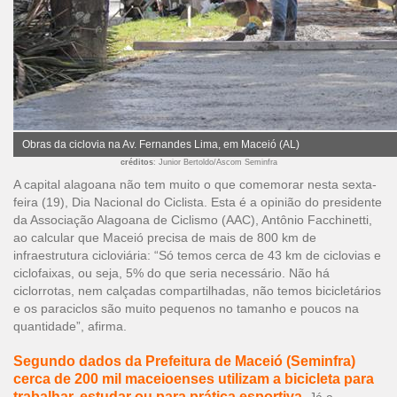
Obras da ciclovia na Av. Fernandes Lima, em Maceió (AL)
créditos
: Junior Bertoldo/Ascom Seminfra
A capital alagoana não tem muito o que comemorar nesta sexta-
feira (19), Dia Nacional do Ciclista. Esta é a opinião do presidente
da Associação Alagoana de Ciclismo (AAC), Antônio Facchinetti,
ao calcular que Maceió precisa de mais de 800 km de
infraestrutura cicloviária: “Só temos cerca de 43 km de ciclovias e
ciclofaixas, ou seja, 5% do que seria necessário. Não há
ciclorrotas, nem calçadas compartilhadas, não temos bicicletários
e os paraciclos são muito pequenos no tamanho e poucos na
quantidade”, afirma.
Segundo dados da Prefeitura de Maceió (Seminfra)
cerca de 200 mil maceioenses utilizam a bicicleta para
trabalhar, estudar ou para prática esportiva.