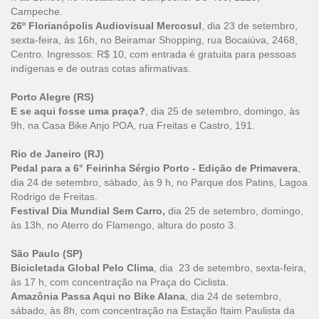
Campeche.
26º Florianópolis Audiovisual Mercosul
, dia 23 de setembro,
sexta-feira, às 16h, no Beiramar Shopping, rua Bocaiúva, 2468,
Centro. Ingressos: R$ 10, com entrada é gratuita para pessoas
indígenas e de outras cotas afirmativas.
Porto Alegre (RS)
E se aqui fosse uma praça?
, dia 25 de setembro, domingo, às
9h, na Casa Bike Anjo POA, rua Freitas e Castro, 191.
Rio de Janeiro (RJ)
Pedal para a 6° Feirinha Sérgio Porto - Edição de Primavera
,
dia 24 de setembro, sábado, às 9 h, no Parque dos Patins, Lagoa
Rodrigo de Freitas.
Festival Dia Mundial Sem Carro,
dia 25 de setembro, domingo,
às 13h, no Aterro do Flamengo, altura do posto 3.
São Paulo (SP)
Bicicletada Global Pelo Clima
, dia 23 de setembro, sexta-feira,
às 17 h, com concentração na Praça do Ciclista.
Amazônia Passa Aqui no Bike Alana
, dia 24 de setembro,
sábado, às 8h, com concentração na Estação Itaim Paulista da