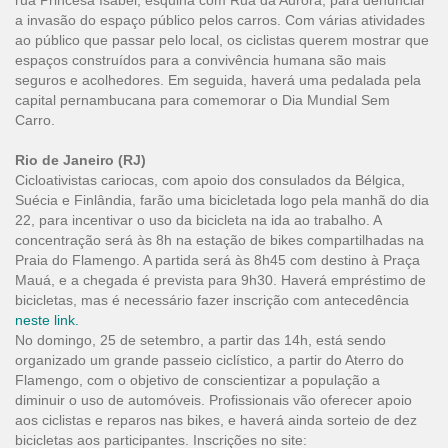
rua Princesa Isabel, esquina com Rua da Aurora, para denunciar
a invasão do espaço público pelos carros. Com várias atividades
ao público que passar pelo local, os ciclistas querem mostrar que
espaços construídos para a convivência humana são mais
seguros e acolhedores. Em seguida, haverá uma pedalada pela
capital pernambucana para comemorar o Dia Mundial Sem
Carro.
Rio de Janeiro (RJ)
Cicloativistas cariocas, com apoio dos consulados da Bélgica,
Suécia e Finlândia, farão uma bicicletada logo pela manhã do dia
22, para incentivar o uso da bicicleta na ida ao trabalho. A
concentração será às 8h na estação de bikes compartilhadas na
Praia do Flamengo. A partida será às 8h45 com destino à Praça
Mauá, e a chegada é prevista para 9h30. Haverá empréstimo de
bicicletas, mas é necessário fazer inscrição com antecedência
neste link.
No domingo, 25 de setembro, a partir das 14h, está sendo
organizado um grande passeio ciclístico, a partir do Aterro do
Flamengo, com o objetivo de conscientizar a população a
diminuir o uso de automóveis. Profissionais vão oferecer apoio
aos ciclistas e reparos nas bikes, e haverá ainda sorteio de dez
bicicletas aos participantes. Inscrições no site: