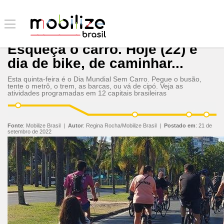
Esqueça o carro. Hoje (22) é
dia de bike, de caminhar...
Esta quinta-feira é o Dia Mundial Sem Carro. Pegue o busão,
tente o metrô, o trem, as barcas, ou vá de cipó. Veja as
atividades programadas em 12 capitais brasileiras
Fonte
:
Mobilize Brasil
|
Autor
:
Regina Rocha/Mobilize Brasil
|
Postado em
:
21 de
setembro de 2022