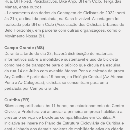
Rua, BH Fixed, Pscicloativos, Bike Anjo, BH em Ciclo, Terça das
Manas, entre outros.
- Lançamento dos dados da Contagem de Ciclistas de 2022: será
às 21h, ao final da pedalada, na Kasa Invisível. A contagem foi
realizada pela BH em Ciclo (Associação dos Ciclistas Urbanos de
Belo Horizonte), em parceria com outras organizações, como o
Movimento Nossa BH.
Campo Grande (MS)
Durante a tarde do dia 22, haverá distribuição de materiais
informativos sobre a mobilidade sustentável e uso da bicicleta
como meio de transporte para o público que circula na esquina
da rua 14 de Julho com avenida Afonso Pena e calçada da praça
Ary Coelho. A partir das 19 horas, no Relógio Central (Av. Afonso
Pena x Av Calógeras), ciclistas se concentram para uma
pedalada por Campo Grande.
Curitiba (PR)
Bikes compartilhadas: às 11 horas, no estacionamento do Centro
Cívico, a Prefeitura vai anunciar a primeira empresa habilitada a
prestar o serviço de bicicletas compartilhadas em Curitiba. A
iniciativa se insere no Plano de Estrutura Cicloviária de Curitiba e
está alinhada aos demais projetos de mobilidade ativa da cidade.