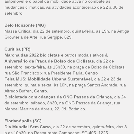
automóvel e o papel da mobilidade ativa no combate às
mudanças climáticas. As atividades acontecerão de 22 a 30 de
setembro.
Belo Horizonte (MG)
Massa Crítica: dia 22 de setembro, quinta-feira, às 19h, na Antiga
Growleria de Arte, rua Sergipe, 629.
Curitiba (PR)
Marcha das 2022 bicicletas
e outros modais ativos &
Aniversário da Praça de Bolso dos Ciclistas
, dia 22 de
setembro, sexta-feira, às 15h30, na praça de Bolso de Ciclistas,
rua São Francisco x rua Presidente Faria, Centro
Feira MUS: Mobilidade Urbana Sustentável
, dia 22 e 23 de
setembro, quinta e sexta, às 10h, na praça Santos Andrade, rua
Alfredo Bufren, Centro.
Bicicletada com crianças da ONG Passos da Criança
, dia 24
de setembro, sábado, 8h30, na ONG Passos da Criança, rua
Manoel Martins de Abreu, 22, Jd. Botânico.
Florianópolis (SC)
Dia Mundial Sem Carro
, dia 22 de setembro, quinta-feira, das 8
h às 10h30, no Restaurante Campeche: SC-405, 1225,