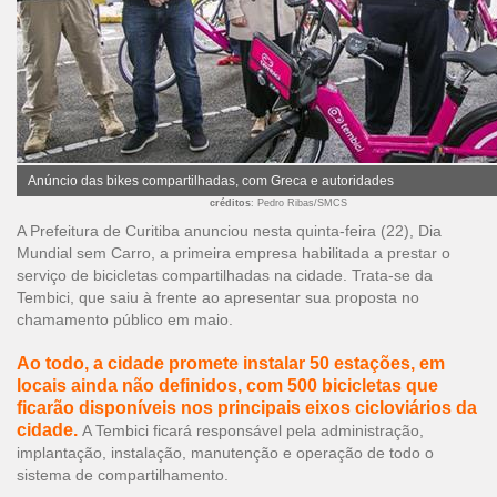
Anúncio das bikes compartilhadas, com Greca e autoridades
créditos
: Pedro Ribas/SMCS
A Prefeitura de Curitiba anunciou nesta quinta-feira (22), Dia
Mundial sem Carro, a primeira empresa habilitada a prestar o
serviço de bicicletas compartilhadas na cidade. Trata-se da
Tembici, que saiu à frente ao apresentar sua proposta no
chamamento público em maio.
Ao todo, a cidade promete instalar 50 estações, em
locais ainda não definidos, com 500 bicicletas que
ficarão disponíveis nos principais eixos cicloviários da
cidade.
A Tembici ficará responsável pela administração,
implantação, instalação, manutenção e operação de todo o
sistema de compartilhamento.