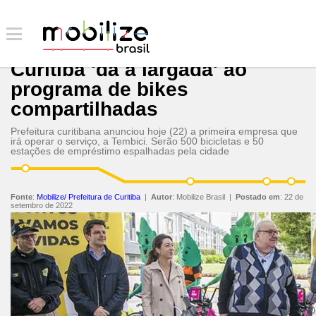
Curitiba 'dá a largada' ao
programa de bikes
compartilhadas
Prefeitura curitibana anunciou hoje (22) a primeira empresa que
irá operar o serviço, a Tembici. Serão 500 bicicletas e 50
estações de empréstimo espalhadas pela cidade
Fonte
:
Mobilize/ Prefeitura de Curitiba
|
Autor
:
Mobilize Brasil
|
Postado em
:
22 de
setembro de 2022