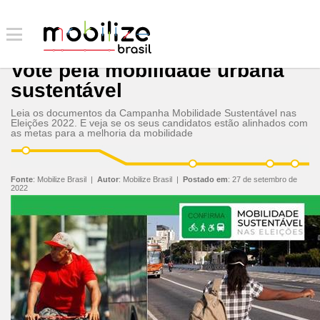
Vote pela mobilidade urbana
sustentável
Leia os documentos da Campanha Mobilidade Sustentável nas
Eleições 2022. E veja se os seus candidatos estão alinhados com
as metas para a melhoria da mobilidade
Fonte
:
Mobilize Brasil
|
Autor
:
Mobilize Brasil
|
Postado em
:
27 de setembro de
2022