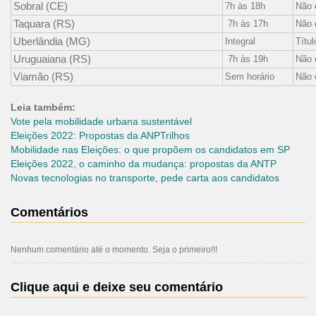
Sobral (CE)
7h às 18h
Não 
Taquara (RS)
7h às 17h
Não 
Uberlândia (MG)
Integral
Títul
Uruguaiana (RS)
7h às 19h
Não 
Viamão (RS)
Sem horário
Não 
Leia também:
Vote pela mobilidade urbana sustentável
Eleições 2022: Propostas da ANPTrilhos
Mobilidade nas Eleições: o que propõem os candidatos em SP
Eleições 2022, o caminho da mudança: propostas
da ANTP
Novas tecnologias no transporte, pede carta aos candidatos
Comentários
Nenhum comentário até o momento. Seja o primeiro!!!
Clique aqui e deixe seu comentário