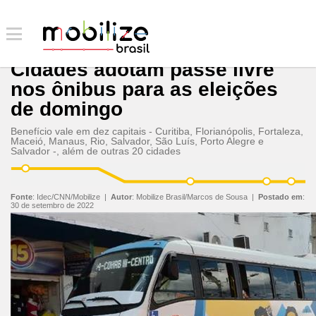
Cidades adotam passe livre
nos ônibus para as eleições
de domingo
Benefício vale em dez capitais - Curitiba, Florianópolis, Fortaleza,
Maceió, Manaus, Rio, Salvador, São Luís, Porto Alegre e
Salvador -, além de outras 20 cidades
Fonte
:
Idec/CNN/Mobilize
|
Autor
:
Mobilize Brasil/Marcos de Sousa
|
Postado em
:
30 de setembro de 2022