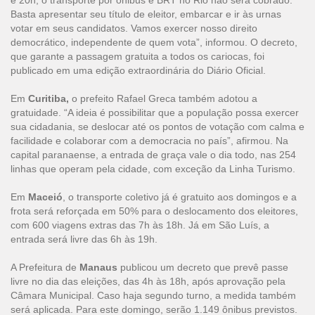
e 20h, o transporte por ônibus e BRT no Rio não será cobrado.
Basta apresentar seu título de eleitor, embarcar e ir às urnas
votar em seus candidatos. Vamos exercer nosso direito
democrático, independente de quem vota”, informou. O decreto,
que garante a passagem gratuita a todos os cariocas, foi
publicado em uma edição extraordinária do Diário Oficial.
Em
Curitiba,
o prefeito Rafael Greca também adotou a
gratuidade. “A ideia é possibilitar que a população possa exercer
sua cidadania, se deslocar até os pontos de votação com calma e
facilidade e colaborar com a democracia no país”, afirmou. Na
capital paranaense, a entrada de graça vale o dia todo, nas 254
linhas que operam pela cidade, com exceção da Linha Turismo.
Em
Maceió
, o transporte coletivo já é gratuito aos domingos e a
frota será reforçada em 50% para o deslocamento dos eleitores,
com 600 viagens extras das 7h às 18h. Já em São Luís, a
entrada será livre das 6h às 19h.
A Prefeitura de
Manaus
publicou um decreto que prevê passe
livre no dia das eleições, das 4h às 18h, após aprovação pela
Câmara Municipal. Caso haja segundo turno, a medida também
será aplicada. Para este domingo, serão 1.149 ônibus previstos.