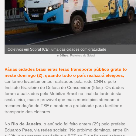
Coletivos em Sobral (CE), uma das cidades com gratuidade
créditos
: Prefeitura de Sobral
Várias cidades brasileiras terão transporte público gratuito
neste domingo (2), quando todo o país realizará eleições,
conforme levantamentos realizados pela rede CNN e pelo
Instituto Brasileiro de Defesa do Consumidor (Idec). Os dados
foram atualizados pelo Mobilize Brasil no final da tarde desta
sexta-feira, mas é provável que mais municípios atendam à
recomendação do TSE e adotem a gratuidade para facilitar o
transporte dos eleitores.
No
Rio de Janeiro,
o anúncio foi feito ontem (29) pelo prefeito
Eduardo Paes, via redes sociais: “No próximo domingo, entre 6h