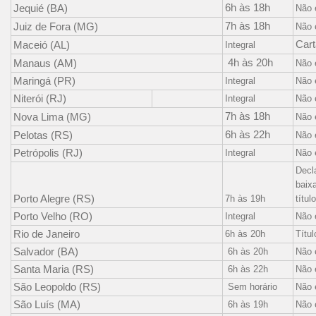
6h às 18h
Jequié (BA)
Não 
7h às 18h
Juiz de Fora (MG)
Não 
Car
Maceió (AL)
Integral
4h às 20h
Manaus (AM)
Não 
Maringá (PR)
Integral
Não 
Niterói (RJ)
Integral
Não 
7h às 18h
Nova Lima (MG)
Não 
6h às 22h
Pelotas (RS)
Não 
Petrópolis (RJ)
Integral
Não 
Decl
baix
Porto Alegre (RS)
7h às 19h
títul
Porto Velho (RO)
Integral
Não 
Rio de Janeiro
6h às 20h
Títul
Salvador (BA)
6h às 20h
Não 
Santa Maria (RS)
6h às 22h
Não 
São Leopoldo (RS)
Sem horário
Não 
São Luís (MA)
6h às 19h
Não 