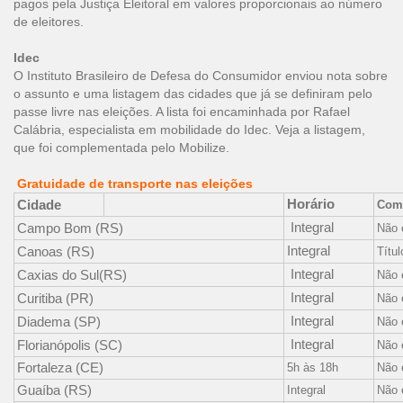
pagos pela Justiça Eleitoral em valores proporcionais ao número
de eleitores.
Idec
O Instituto Brasileiro de Defesa do Consumidor enviou nota sobre
o assunto e uma listagem das cidades que já se definiram pelo
passe livre nas eleições. A lista foi encaminhada por Rafael
Calábria, especialista em mobilidade do Idec. Veja a listagem,
que foi complementada pelo Mobilize.
Gratuidade de transporte nas eleições
Horário
Cidade
Com
Integral
Campo Bom (RS)
Não 
Integral
Canoas (RS)
Títul
Integral
Caxias do Sul(RS)
Não 
Integral
Curitiba (PR)
Não 
Integral
Diadema (SP)
Não 
Integral
Florianópolis (SC)
Não 
Fortaleza (CE)
5h às 18h
Não 
Guaíba (RS)
Integral
Não 