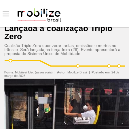
Lançada a coalização Triplo
Zero
Coalizão Triplo Zero quer zerar tarifas, emissões e mortes no
trânsito. Será lançada na terça-feira (28). Evento apresentará a
proposta do Sistema Único de Mobilidade
Fonte
:
Mobilize/ Idec (assessoria)
|
Autor
:
Mobilize Brasil
|
Postado em
:
24 de
março de 2023