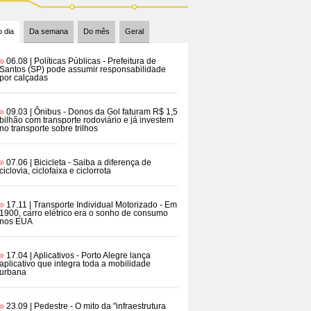
 dia
Da semana
Do mês
Geral
06.08 | Políticas Públicas
- Prefeitura de
Santos (SP) pode assumir responsabilidade
por calçadas
09.03 | Ônibus
- Donos da Gol faturam R$ 1,5
bilhão com transporte rodoviário e já investem
no transporte sobre trilhos
07.06 | Bicicleta
- Saiba a diferença de
ciclovia, ciclofaixa e ciclorrota
17.11 | Transporte Individual Motorizado
- Em
1900, carro elétrico era o sonho de consumo
nos EUA
17.04 | Aplicativos
- Porto Alegre lança
aplicativo que integra toda a mobilidade
urbana
23.09 | Pedestre
- O mito da "infraestrutura