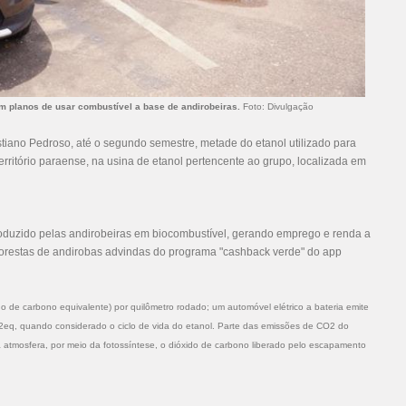
m planos de usar combustível a base de andirobeiras.
Foto: Divulgação
tiano Pedroso, até o segundo semestre, metade do etanol utilizado para
território paraense, na usina de etanol pertencente ao grupo, localizada em
roduzido pelas andirobeiras em biocombustível, gerando emprego e renda a
lorestas de andirobas advindas do programa "cashback verde" do app
o de carbono equivalente) por quilômetro rodado; um automóvel elétrico a bateria emite
2eq, quando considerado o ciclo de vida do etanol. Parte das emissões de CO2 do
atmosfera, por meio da fotossíntese, o dióxido de carbono liberado pelo escapamento