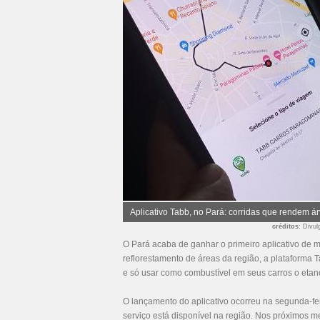
Aplicativo Tabb, no Pará: corridas que rendem á
créditos
: Divu
O Pará acaba de ganhar o primeiro aplicativo de
reflorestamento de áreas da região, a plataforma 
e só usar como combustível em seus carros o etan
O lançamento do aplicativo ocorreu na segunda-fei
serviço está disponível na região. Nos próximos 