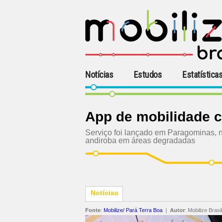
Notícias
Estudos
Estatística
App de mobilidade c
Serviço foi lançado em Paragominas, n
andiroba em áreas degradadas
Notícias
Fonte
:
Mobilize/ Pará Terra Boa
|
Autor
:
Mobilize Brasil