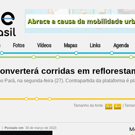
s
Fotos
Vídeos
Mapas
Links
Agenda
onverterá corridas em reflorest
o Pará, na segunda-feira (27). Contrapartida da plataforma é p
Tamanho da fonte
|
Taman
|
Postado em
:
30 de março de 2023
Ma