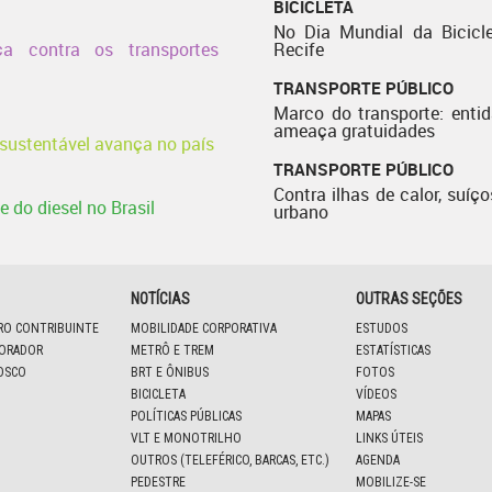
BICICLETA
No Dia Mundial da Bicicle
a contra os transportes
Recife
TRANSPORTE PÚBLICO
Marco do transporte: enti
ameaça gratuidades
 sustentável avança no país
TRANSPORTE PÚBLICO
Contra ilhas de calor, suíço
 do diesel no Brasil
urbano
NOTÍCIAS
OUTRAS SEÇÕES
IRO CONTRIBUINTE
MOBILIDADE CORPORATIVA
ESTUDOS
BORADOR
METRÔ E TREM
ESTATÍSTICAS
OSCO
BRT E ÔNIBUS
FOTOS
BICICLETA
VÍDEOS
POLÍTICAS PÚBLICAS
MAPAS
VLT E MONOTRILHO
LINKS ÚTEIS
OUTROS (TELEFÉRICO, BARCAS, ETC.)
AGENDA
PEDESTRE
MOBILIZE-SE