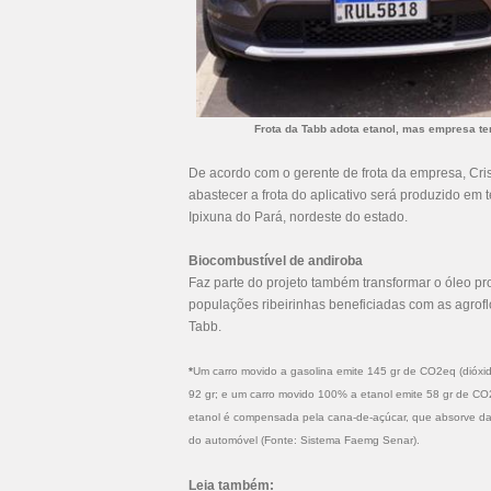
Frota da Tabb adota etanol, mas empresa te
De acordo com o gerente de frota da empresa, Cris
abastecer a frota do aplicativo será produzido em 
Ipixuna do Pará, nordeste do estado.
Biocombustível de andiroba
Faz parte do projeto também transformar o óleo p
populações ribeirinhas beneficiadas com as agrof
Tabb.
*
Um carro movido a gasolina emite 145 gr de CO2eq (dióxid
92 gr; e um carro movido 100% a etanol emite 58 gr de CO
etanol é compensada pela cana-de-açúcar, que absorve da 
do automóvel (Fonte: Sistema Faemg Senar).
Leia também: