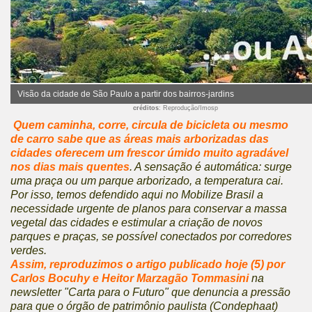
Visão da cidade de São Paulo a partir dos bairros-jardins
créditos
: Reprodução/Imosp
Quem caminha, corre, circula de bicicleta ou mesmo
de carro sabe que as áreas mais arborizadas das
cidades oferecem um frescor úmido muito agradável
nos dias mais quentes
. A sensação é automática: surge
uma praça ou um parque arborizado, a temperatura cai.
Por isso, temos defendido aqui no Mobilize Brasil a
necessidade urgente de planos para conservar a massa
vegetal das cidades e estimular a criação de novos
parques e praças, se possível conectados por corredores
verdes.
Assim, reproduzimos o artigo publicado hoje (5) por
Carlos Bocuhy e Heitor Marzagão Tommasini
na
newsletter "Carta para o Futuro" que denuncia a pressão
para que o órgão de patrimônio paulista (Condephaat)