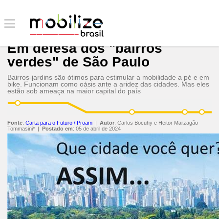
Em defesa dos "bairros
verdes" de São Paulo
Bairros-jardins são ótimos para estimular a mobilidade a pé e em
bike. Funcionam como oásis ante a aridez das cidades. Mas eles
estão sob ameaça na maior capital do país
Fonte
:
Carta para o Futuro / Proam
|
Autor
:
Carlos Bocuhy e Heitor Marzagão
Tommasini*
|
Postado em
:
05 de abril de 2024