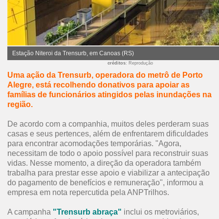
Estação Niteroi da Trensurb, em Canoas (RS)
créditos
: Reprodução
Uma ação da Trensurb, operadora do metrô de Porto
Alegre, está recolhendo donativos para apoiar as
famílias de funcionários atingidos pelas inundações na
região.
De acordo com a companhia, muitos deles perderam suas
casas e seus pertences, além de enfrentarem dificuldades
para encontrar acomodações temporárias. "Agora,
necessitam de todo o apoio possível para reconstruir suas
vidas. Nesse momento, a direção da operadora também
trabalha para prestar esse apoio e viabilizar a antecipação
do pagamento de benefícios e remuneração", informou a
empresa em nota repercutida pela ANPTrilhos.
A campanha
"Trensurb abraça"
inclui os metroviários,