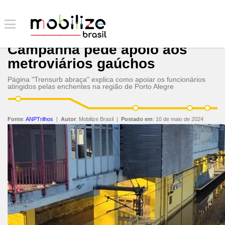
Campanha pede apoio aos
metroviários gaúchos
Página "Trensurb abraça" explica como apoiar os funcionários
atingidos pelas enchentes na região de Porto Alegre
Fonte
:
ANPTrilhos
|
Autor
:
Mobilize Brasil
|
Postado em
:
10 de maio de 2024