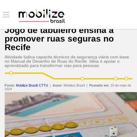
Jogo de tabuleiro ensina a
promover ruas seguras no
Recife
Atividade lúdica capacita técnicos de segurança viária com base
no Manual de Desenho de Ruas do Recife. Ideia é apoiar o
aprendizado para transformar vias para pessoas
Fonte
:
Mobilize Brasil/ CTTU
|
Autor
:
Mobilize Brasil
|
Postado em
:
15 de maio de
2024