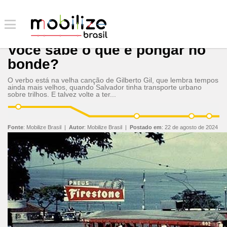
Você sabe o que é pongar no
bonde?
O verbo está na velha canção de Gilberto Gil, que lembra tempos
ainda mais velhos, quando Salvador tinha transporte urbano
sobre trilhos. E talvez volte a ter...
Fonte
:
Mobilize Brasil
|
Autor
:
Mobilize Brasil
|
Postado em
:
22 de agosto de 2024