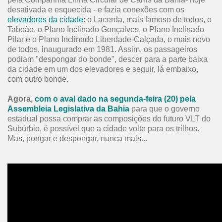
desativada e esquecida - e fazia conexões com os
elevadores da cidade
: o Lacerda, mais famoso de todos, o
Taboão, o Plano Inclinado Gonçalves, o Plano Inclinado
Pilar e o Plano Inclinado Liberdade-Calçada, o mais novo
de todos, inaugurado em 1981. Assim, os passageiros
podiam "despongar do bonde", descer para a parte baixa
da cidade em um dos elevadores e seguir, lá embaixo,
com outro bonde.
Agora,
com o aval dado na segunda-feira (20) pela
Assembleia Legislativa da Bahia
para que o governo
estadual possa comprar as composições do futuro VLT do
Subúrbio, é possível que a cidade volte para os trilhos.
Mas, pongar e despongar, nunca mais...