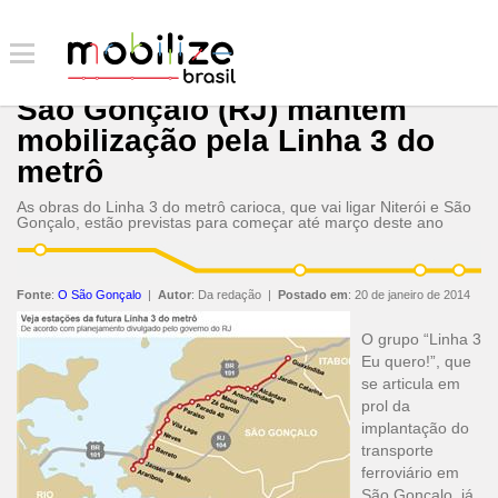
São Gonçalo (RJ) mantém
mobilização pela Linha 3 do
metrô
As obras do Linha 3 do metrô carioca, que vai ligar Niterói e São
Gonçalo, estão previstas para começar até março deste ano
Fonte
:
O São Gonçalo
|
Autor
:
Da redação
|
Postado em
:
20 de janeiro de 2014
O grupo “Linha 3
Eu quero!”, que
se articula em
prol da
implantação do
transporte
ferroviário em
São Gonçalo, já