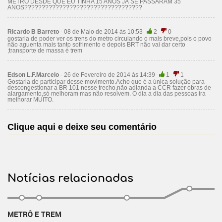
METRO DESDE QUE EU TINHA 15 ANOS JÁ SE PASSARAM 35
ANOS??????????????????????????????????
Ricardo B Barreto
- 08 de Maio de 2014 às 10:53
2
0
gostaria de poder ver os trens do metro circulando o mais breve,pois o povo
não aguenta mais tanto sofrimento e depois BRT não vai dar certo
;transporte de massa é trem
Edson L.F.Marcelo
- 26 de Fevereiro de 2014 às 14:39
1
1
Gostaria de participar desse movimento.Acho que é a única solução para
descongestionar a BR 101 nesse trecho,não adianda a CCR fazer obras de
alargamento,só melhoram mas não resolvem. O dia a dia das pessoas ira
melhorar MUITO.
Clique aqui e deixe seu comentário
Notícias relacionadas
METRÔ E TREM