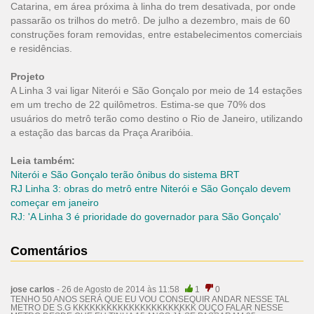
Catarina, em área próxima à linha do trem desativada, por onde
passarão os trilhos do metrô. De julho a dezembro, mais de 60
construções foram removidas, entre estabelecimentos comerciais
e residências.
Projeto
A Linha 3 vai ligar Niterói e São Gonçalo por meio de 14 estações
em um trecho de 22 quilômetros. Estima-se que 70% dos
usuários do metrô terão como destino o Rio de Janeiro, utilizando
a estação das barcas da Praça Araribóia.
Leia também:
Niterói e São Gonçalo terão ônibus do sistema BRT
RJ Linha 3: obras do metrô entre Niterói e São Gonçalo devem
começar em janeiro
RJ: 'A Linha 3 é prioridade do governador para São Gonçalo'
Comentários
jose carlos
- 26 de Agosto de 2014 às 11:58
1
0
TENHO 50 ANOS SERÁ QUE EU VOU CONSEQUIR ANDAR NESSE TAL
METRO DE S.G KKKKKKKKKKKKKKKKKKKKKK OUÇO FALAR NESSE