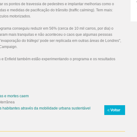
orar os pontos de travessia de pedestres e implantar melhorias como o
das e medidas de pacificação do trânsito (traffic calming). Tem mais:
culos motorizados.
grama conseguiu reduzir em 56% (cerca de 10 mil carros, por dia) o
icaram mais tranquilas e não aconteceu o caos que algumas pessoas
e 'evaporação do tráfego' pode ser replicada em outras áreas de Londres",
 Campaign.
 e Enfield também estão experimentando o programa e os resultados
ias e mortes caem
bterrânea
 habitantes através da mobilidade urbana sustentável
Voltar