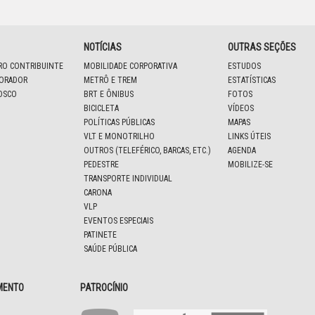
NOTÍCIAS
OUTRAS SEÇÕES
IRO CONTRIBUINTE
MOBILIDADE CORPORATIVA
ESTUDOS
BORADOR
METRÔ E TREM
ESTATÍSTICAS
OSCO
BRT E ÔNIBUS
FOTOS
BICICLETA
VÍDEOS
POLÍTICAS PÚBLICAS
MAPAS
VLT E MONOTRILHO
LINKS ÚTEIS
OUTROS (TELEFÉRICO, BARCAS, ETC.)
AGENDA
PEDESTRE
MOBILIZE-SE
TRANSPORTE INDIVIDUAL
CARONA
VLP
EVENTOS ESPECIAIS
PATINETE
SAÚDE PÚBLICA
MENTO
PATROCÍNIO