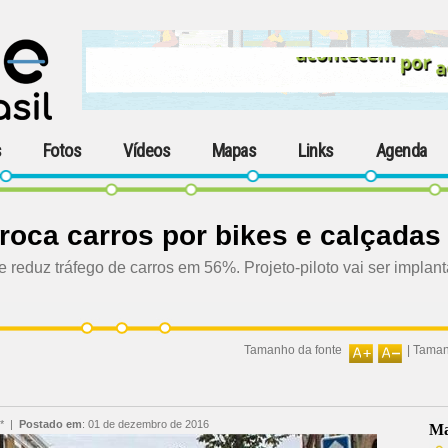
s
Fotos
Vídeos
Mapas
Links
Agenda
troca carros por bikes e calçadas
 reduz tráfego de carros em 56%. Projeto-piloto vai ser implan
Tamanho da fonte
|
Taman
*
|
Postado em
:
01 de dezembro de 2016
Ma