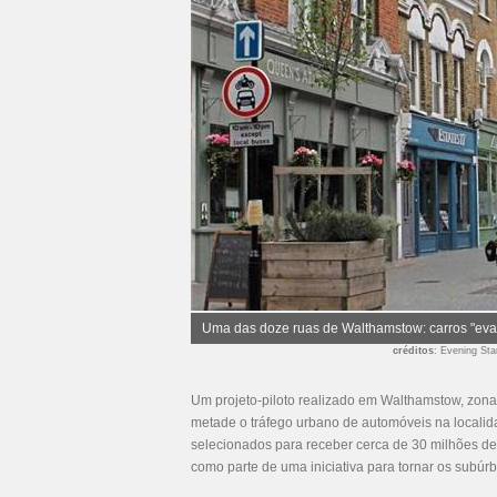
Uma das doze ruas de Walthamstow: carros "ev
créditos
: Evening St
Um projeto-piloto realizado em Walthamstow, zona
metade o tráfego urbano de automóveis na localida
selecionados para receber cerca de 30 milhões de 
como parte de uma iniciativa para tornar os subúrbi