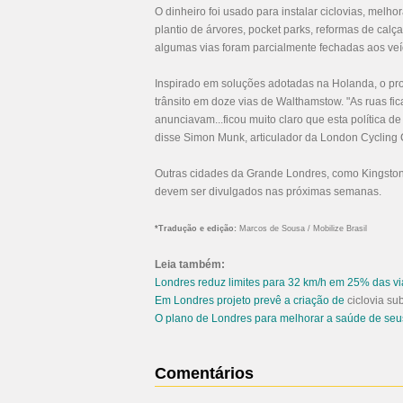
O dinheiro foi usado para instalar ciclovias, melh
plantio de árvores, pocket parks, reformas de calça
algumas vias foram parcialmente fechadas aos veí
Inspirado em soluções adotadas na Holanda, o pro
trânsito em doze vias de Walthamstow. "As ruas f
anunciavam...ficou muito claro que esta política d
disse Simon Munk, articulador da London Cycling
Outras cidades da Grande Londres, como Kingston
devem ser divulgados nas próximas semanas.
*Tradução e edição:
Marcos de Sousa / Mobilize Brasil
Leia também:
Londres reduz limites para 32 km/h em 25% das v
Em Londres projeto prevê a criação de
ciclovia su
O plano de Londres para melhorar a saúde de seus
Comentários