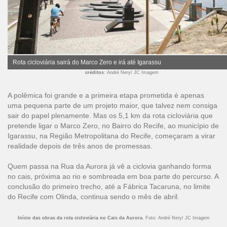
Rota cicloviária sairá do Marco Zero e irá até Igarassu
créditos
: André Nery/ JC Imagem
A polêmica foi grande e a primeira etapa prometida é apenas
uma pequena parte de um projeto maior, que talvez nem consiga
sair do papel plenamente. Mas os 5,1 km da rota cicloviária que
pretende ligar o Marco Zero, no Bairro do Recife, ao município de
Igarassu, na Região Metropolitana do Recife, começaram a virar
realidade depois de três anos de promessas.
Quem passa na Rua da Aurora já vê a ciclovia ganhando forma
no cais, próxima ao rio e sombreada em boa parte do percurso. A
conclusão do primeiro trecho, até a Fábrica Tacaruna, no limite
do Recife com Olinda, continua sendo o mês de abril.
Início das obras da rota cicloviária no Cais da Aurora.
Foto: André Nery/ JC Imagem