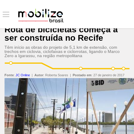
Rota de bicicletas começa a
ser construída no Recife
Têm início as obras do projeto de 5,1 km de extensão, com
trechos em ciclovia, ciclofaixas e ciclorrotas, ligando o Marco
Zero a Igarassu, na região metropolitana
Fonte
:
JC Online
|
Autor
:
Roberta Soares
|
Postado em
:
27 de janeiro de 2017