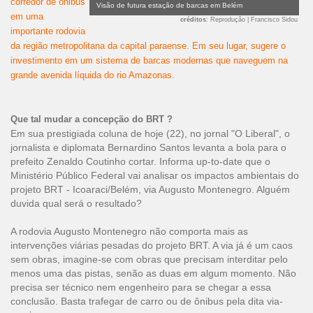
corredor de ônibus
Visão de futura estação de barcas em Belém
em uma
créditos
: Reprodução | Francisco Sidou
importante rodovia
da região metropolitana da capital paraense. Em seu lugar, sugere o
investimento em um sistema de barcas modernas que naveguem na
grande avenida líquida do rio Amazonas.
Que tal mudar a concepção do BRT ?
Em sua prestigiada coluna de hoje (22), no jornal "O Liberal", o
jornalista e diplomata Bernardino Santos levanta a bola para o
prefeito Zenaldo Coutinho cortar. Informa up-to-date que o
Ministério Público Federal vai analisar os impactos ambientais do
projeto BRT - Icoaraci/Belém, via Augusto Montenegro. Alguém
duvida qual será o resultado?
A rodovia Augusto Montenegro não comporta mais as
intervenções viárias pesadas do projeto BRT. A via já é um caos
sem obras, imagine-se com obras que precisam interditar pelo
menos uma das pistas, senão as duas em algum momento. Não
precisa ser técnico nem engenheiro para se chegar a essa
conclusão. Basta trafegar de carro ou de ônibus pela dita via-