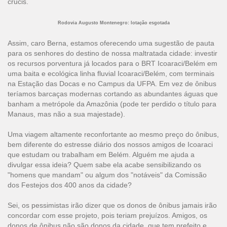
crucis.
Rodovia Augusto Montenegro: lotação esgotada
Assim, caro Berna, estamos oferecendo uma sugestão de pauta
para os senhores do destino de nossa maltratada cidade: investir
os recursos porventura já locados para o BRT Icoaraci/Belém em
uma baita e ecológica linha fluvial Icoaraci/Belém, com terminais
na Estação das Docas e no Campus da UFPA. Em vez de ônibus
teríamos barcaças modernas cortando as abundantes águas que
banham a metrópole da Amazônia (pode ter perdido o título para
Manaus, mas não a sua majestade).
Uma viagem altamente reconfortante ao mesmo preço do ônibus,
bem diferente do estresse diário dos nossos amigos de Icoaraci
que estudam ou trabalham em Belém. Alguém me ajuda a
divulgar essa ideia? Quem sabe ela acabe sensibilizando os
"homens que mandam" ou algum dos "notáveis" da Comissão
dos Festejos dos 400 anos da cidade?
Sei, os pessimistas irão dizer que os donos de ônibus jamais irão
concordar com esse projeto, pois teriam prejuízos. Amigos, os
donos de ônibus não são donos da cidade, que tem prefeito e