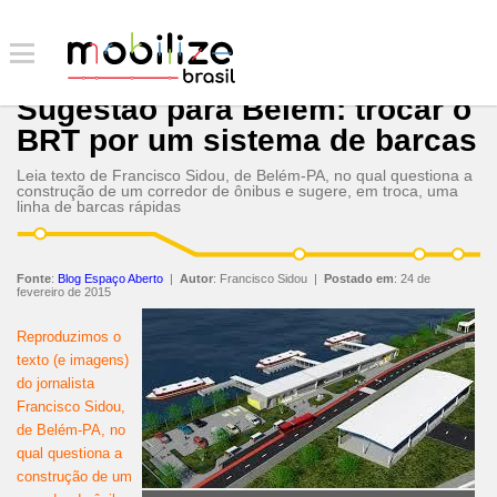
Sugestão para Belém: trocar o
BRT por um sistema de barcas
Leia texto de Francisco Sidou, de Belém-PA, no qual questiona a
construção de um corredor de ônibus e sugere, em troca, uma
linha de barcas rápidas
Fonte
:
Blog Espaço Aberto
|
Autor
:
Francisco Sidou
|
Postado em
:
24 de
fevereiro de 2015
Reproduzimos o
texto (e imagens)
do jornalista
Francisco Sidou,
de Belém-PA, no
qual questiona a
construção de um