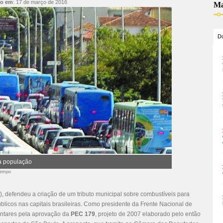
do em
:
17 de março de 2016
Ma
Do
a população
Tempo
), defendeu a criação de um tributo municipal sobre combustíveis para
blicos nas capitais brasileiras. Como presidente da Frente Nacional de
mentares pela aprovação da
PEC 179
, projeto de 2007 elaborado pelo então