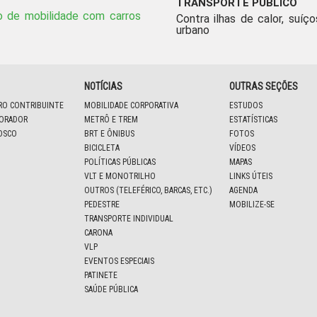
TRANSPORTE PÚBLICO
o de mobilidade com carros
Contra ilhas de calor, suíço
urbano
NOTÍCIAS
OUTRAS SEÇÕES
IRO CONTRIBUINTE
MOBILIDADE CORPORATIVA
ESTUDOS
BORADOR
METRÔ E TREM
ESTATÍSTICAS
OSCO
BRT E ÔNIBUS
FOTOS
BICICLETA
VÍDEOS
POLÍTICAS PÚBLICAS
MAPAS
VLT E MONOTRILHO
LINKS ÚTEIS
OUTROS (TELEFÉRICO, BARCAS, ETC.)
AGENDA
PEDESTRE
MOBILIZE-SE
TRANSPORTE INDIVIDUAL
CARONA
VLP
EVENTOS ESPECIAIS
PATINETE
SAÚDE PÚBLICA