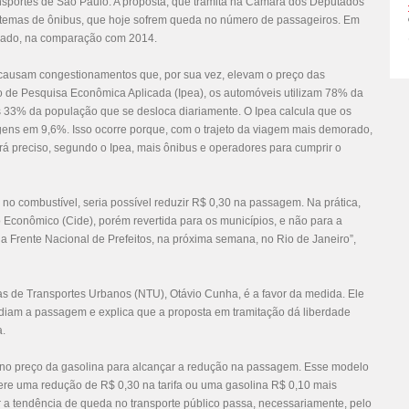
ransportes de São Paulo. A proposta, que tramita na Câmara dos Deputados
sistemas de ônibus, que hoje sofrem queda no número de passageiros. Em
ssado, na comparação com 2014.
res causam congestionamentos que, por sua vez, elevam o preço das
o de Pesquisa Econômica Aplicada (Ipea), os automóveis utilizam 78% da
 33% da população que se desloca diariamente. O Ipea calcula que os
ns em 9,6%. Isso ocorre porque, com o trajeto da viagem mais demorado,
 preciso, segundo o Ipea, mais ônibus e operadores para cumprir o
no combustível, seria possível reduzir R$ 0,30 na passagem. Na prática,
 Econômico (Cide), porém revertida para os municípios, e não para a
da Frente Nacional de Prefeitos, na próxima semana, no Rio de Janeiro”,
s de Transportes Urbanos (NTU), Otávio Cunha, é a favor da medida. Ele
idiam a passagem e explica que a proposta em tramitação dá liberdade
a.
o no preço da gasolina para alcançar a redução na passagem. Esse modelo
fere uma redução de R$ 0,30 na tarifa ou uma gasolina R$ 0,10 mais
er a tendência de queda no transporte público passa, necessariamente, pelo