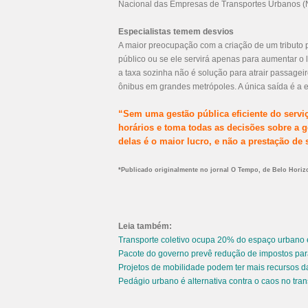
Nacional das Empresas de Transportes Urbanos 
Especialistas temem desvios
A maior preocupação com a criação de um tributo 
público ou se ele servirá apenas para aumentar o 
a taxa sozinha não é solução para atrair passagei
ônibus em grandes metrópoles. A única saída é a
“Sem uma gestão pública eficiente do serviç
horários e toma todas as decisões sobre a 
delas é o maior lucro, e não a prestação de
*Publicado originalmente no jornal O Tempo, de Belo Horizo
Leia também:
Transporte coletivo ocupa 20% do espaço urbano 
Pacote do governo prevê redução de impostos para
Projetos de mobilidade podem ter mais recursos 
Pedágio urbano é alternativa contra o caos no tran