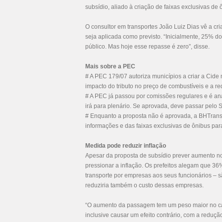
subsídio, aliado à criação de faixas exclusivas de 
O consultor em transportes João Luiz Dias vê a cri
seja aplicada como previsto. “Inicialmente, 25% d
público. Mas hoje esse repasse é zero”, disse.
Mais sobre a PEC
# A PEC 179/07 autoriza municípios a criar a Cide 
impacto do tributo no preço de combustíveis e a r
# A PEC já passou por comissões regulares e é ana
irá para plenário. Se aprovada, deve passar pelo 
# Enquanto a proposta não é aprovada, a BHTrans 
informações e das faixas exclusivas de ônibus pa
Medida pode reduzir inflação
Apesar da proposta de subsídio prever aumento no
pressionar a inflação. Os prefeitos alegam que 
transporte por empresas aos seus funcionários – 
reduziria também o custo dessas empresas.
“O aumento da passagem tem um peso maior no cálc
inclusive causar um efeito contrário, com a reduç