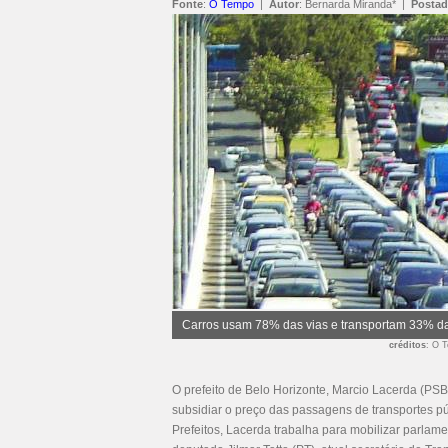
Fonte
:
O Tempo
|
Autor
:
Bernarda Miranda*
|
Posta
Carros usam 78% das vias e transportam 33% d
créditos
: O 
O prefeito de Belo Horizonte, Marcio Lacerda (PSB
subsidiar o preço das passagens de transportes pú
Prefeitos, Lacerda trabalha para mobilizar parla