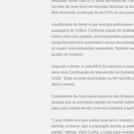
deputado Jilmar Tatto (PT), atual secretário de T
há mais de nove anos serviria para financiar os 
Belo Horizonte, a redução foi de 6,5% no ano pa
A justificativa da frente é que veículos particula
passagens de ônibus. Conforme estudo do Institut
malha viária das cidades, mas transportam apenas
congestionamentos aumentam o preço das passage
os custos com combustível aumentam. Também será
quadro de horários.
Segundo a frente, a cada R$ 0,10 cobrados a mais 
seria uma Contribuição de Intervenção no Domínio
União. “Esse assunto será tratado na 69ª reunião 
disse Lacerda.
O presidente da Associação Nacional das Empresa
destaca que as principais capitais do mundo subs
para cada cidade decidir como irá implantar a tarif
“Cada cidade terá que avaliar qual será o impact
permite, inclusive, que a população decida se pre
barata”, afirmou. Para Cunha, a saída para revert