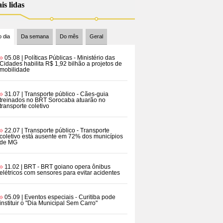
is lidas
 dia
Da semana
Do mês
Geral
05.08 | Políticas Públicas
- Ministério das
Cidades habilita R$ 1,92 bilhão a projetos de
mobilidade
31.07 | Transporte público
- Cães-guia
treinados no BRT Sorocaba atuarão no
transporte coletivo
22.07 | Transporte público
- Transporte
coletivo está ausente em 72% dos municípios
de MG
11.02 | BRT
- BRT goiano opera ônibus
elétricos com sensores para evitar acidentes
05.09 | Eventos especiais
- Curitiba pode
instituir o "Dia Municipal Sem Carro"