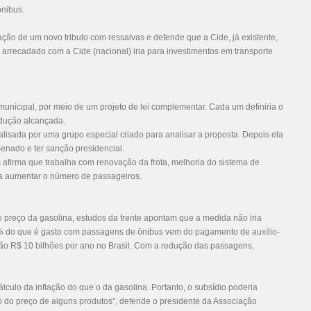
ônibus.
ação de um novo tributo com ressalvas e defende que a Cide, já existente,
o arrecadado com a Cide (nacional) iria para investimentos em transporte
municipal, por meio de um projeto de lei complementar. Cada um definiria o
edução alcançada.
lisada por uma grupo especial criado para analisar a proposta. Depois ela
Senado e ter sanção presidencial.
afirma que trabalha com renovação da frota, melhoria do sistema de
ra aumentar o número de passageiros.
 preço da gasolina, estudos da frente apontam que a medida não iria
36% do que é gasto com passagens de ônibus vem do pagamento de auxílio-
são R$ 10 bilhões por ano no Brasil. Com a redução das passagens,
ulo da inflação do que o da gasolina. Portanto, o subsídio poderia
ão do preço de alguns produtos”, defende o presidente da Associação