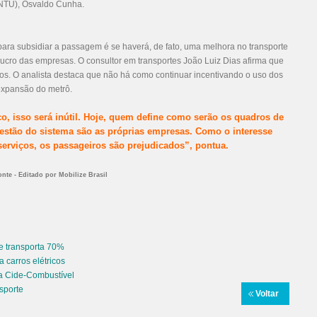
(NTU), Osvaldo Cunha.
para subsidiar a passagem é se haverá, de fato, uma melhora no transporte
lucro das empresas. O consultor em transportes João Luiz Dias afirma que
ros. O analista destaca que não há como continuar incentivando o uso dos
 expansão do metrô.
o, isso será inútil. Hoje, quem define como serão os quadros de
gestão do sistema são as próprias empresas. Como o interesse
 serviços, os passageiros são prejudicados”, pontua.
nte - Editado por Mobilize Brasil
e transporta 70%
 carros elétricos
da Cide-Combustível
sporte
Voltar