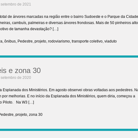
 setembro de 2021
 total de árvores marcadas na região entre o bairro Sudoeste e o Parque da Cidade
neiras, cambuís, palmeiras e diversas árvores frondosas. Mais de 50 pinheiros alt
motivo de tamanha devastação? […]
ra
,
ônibus
,
Pedestre
,
projeto
,
rodoviarismo
,
transporte coletivo
,
viaduto
is e zona 30
 setembro de 2020
na Esplanada dos Ministérios. Em agosto observei obras voltadas aos pedestres. N
 por melhorias. E no início da Esplanada dos Ministérios, quem diria, começou a
no Piloto. Na W3 […]
Pedestre
,
projeto
,
zona 30