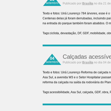
setembro
Publicado por
Brasília
no dia 21 de
Texto e fotos: Uirá Lourenço 784 árvores, esse é o
Centenas delas já foram derrubadas, incluindo pai
na entrada do parque também foram abatidos. O 
Tags:
ciclista
,
devastação
,
DF
,
GDF
,
mobilidade
,
ob
Calçadas acessíve
04
setembro
Publicado por
Brasília
no dia 04 de
Texto e fotos: Uirá Lourenço Reforma de calçada 
Asa Sul, a avenida W3 e o Setor Hospitalar passam
reforma da calçada na saída da rodoviária do Pla
Tags:
acessibilidade
,
Asa Sul
,
calçada
,
GDF
,
obra
,