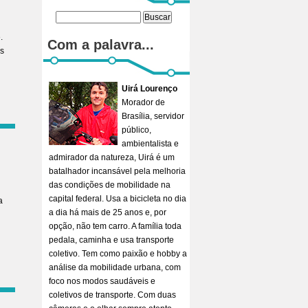
.
Com a palavra...
os
Uirá Lourenço
Morador de
Brasília, servidor
público,
ambientalista e
admirador da natureza, Uirá é um
batalhador incansável pela melhoria
das condições de mobilidade na
capital federal. Usa a bicicleta no dia
a
a dia há mais de 25 anos e, por
opção, não tem carro. A família toda
pedala, caminha e usa transporte
coletivo. Tem como paixão e hobby a
análise da mobilidade urbana, com
foco nos modos saudáveis e
coletivos de transporte. Com duas