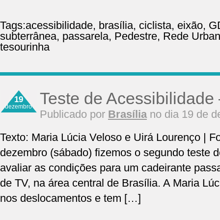
Tags:
acessibilidade
,
brasília
,
ciclista
,
eixão
,
G
subterrânea
,
passarela
,
Pedestre
,
Rede Urban
tesourinha
Teste de Acessibilidade
19
dezembro
Publicado por
Brasília
no dia 19 de 
Texto: Maria Lúcia Veloso e Uirá Lourenço | F
dezembro (sábado) fizemos o segundo teste de 
avaliar as condições para um cadeirante pass
de TV, na área central de Brasília. A Maria Lúci
nos deslocamentos e tem […]