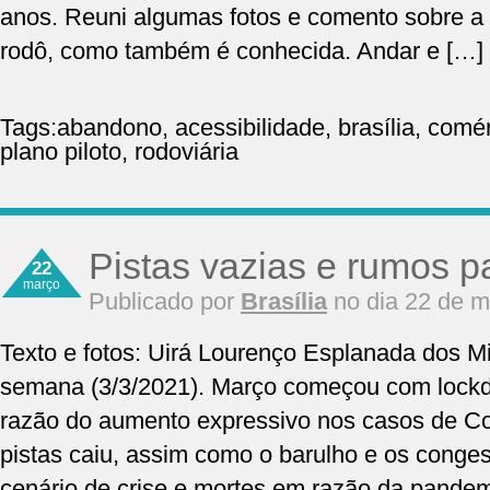
anos. Reuni algumas fotos e comento sobre a 
rodô, como também é conhecida. Andar e […]
Tags:
abandono
,
acessibilidade
,
brasília
,
comér
plano piloto
,
rodoviária
Pistas vazias e rumos p
22
março
Publicado por
Brasília
no dia 22 de m
Texto e fotos: Uirá Lourenço Esplanada dos Mi
semana (3/3/2021). Março começou com lockd
razão do aumento expressivo nos casos de C
pistas caiu, assim como o barulho e os conge
cenário de crise e mortes em razão da pandem