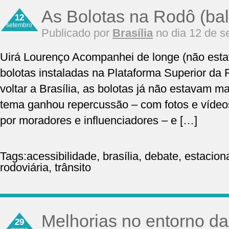
As Bolotas na Rodô (bal
12
setembro
Publicado por
Brasília
no dia 12 de s
Uirá Lourenço Acompanhei de longe (não esta
bolotas instaladas na Plataforma Superior da 
voltar a Brasília, as bolotas já não estavam m
tema ganhou repercussão – com fotos e vídeo
por moradores e influenciadores – e […]
Tags:
acessibilidade
,
brasília
,
debate
,
estacio
rodoviária
,
trânsito
Melhorias no entorno da
29