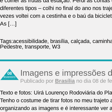
e colher as frutas da estação. Perdi as conta
diferentes tipos – colhi no final do ano nos tra
vezes voltei com a cestinha e o baú da bicicl
As […]
Tags:
acessibilidade
,
brasília
,
calçada
,
caminha
Pedestre
,
transporte
,
W3
Imagens e impressões d
08
fevereiro
Publicado por
Brasília
no dia 08 de f
Texto e fotos: Uirá Lourenço Rodoviária do Pl
Tenho o costume de tirar fotos no meu trajeto a
organizando as imagens e é interessante ver