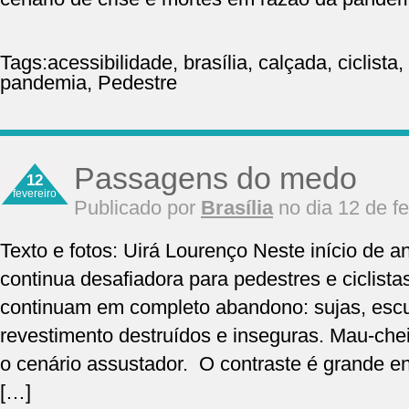
Tags:
acessibilidade
,
brasília
,
calçada
,
ciclista
,
pandemia
,
Pedestre
Passagens do medo
12
fevereiro
Publicado por
Brasília
no dia 12 de f
Texto e fotos: Uirá Lourenço Neste início de a
continua desafiadora para pedestres e ciclist
continuam em completo abandono: sujas, escur
revestimento destruídos e inseguras. Mau-che
o cenário assustador. O contraste é grande en
[…]