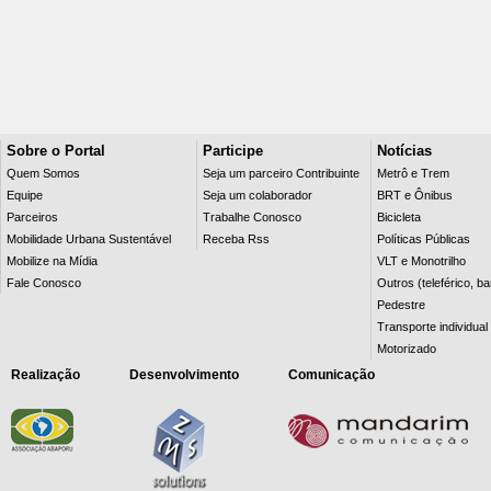
Sobre o Portal
Participe
Notícias
Quem Somos
Seja um parceiro Contribuinte
Metrô e Trem
Equipe
Seja um colaborador
BRT e Ônibus
Parceiros
Trabalhe Conosco
Bicicleta
Mobilidade Urbana Sustentável
Receba Rss
Políticas Públicas
Mobilize na Mídia
VLT e Monotrilho
Fale Conosco
Outros (teleférico, b
Pedestre
Transporte individual
Motorizado
Realização
Desenvolvimento
Comunicação