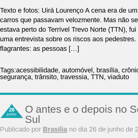
Texto e fotos: Uirá Lourenço A cena era de um
carros que passavam velozmente. Mas não se
estava perto do Terrível Trevo Norte (TTN), fui
uma entrevista sobre os riscos aos pedestres.
flagrantes: as pessoas […]
Tags:
acessibilidade
,
automóvel
,
brasília
,
crôni
segurança
,
trânsito
,
travessia
,
TTN
,
viaduto
O antes e o depois no S
26
junho
Sul
Publicado por
Brasília
no dia 26 de junho de 