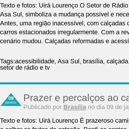
Texto e fotos: Uirá Lourenço O Setor de Rádio 
Asa Sul, simboliza a mudança possível e nec
Antes, uma região inacessível, com calçadas d
carros estacionados irregularmente. Com a rev
cenário mudou. Calçadas reformadas e acessív
Tags:
acessibilidade
,
Asa Sul
,
brasília
,
calçada
setor de rádio e tv
Prazer e percalços ao 
09
janeiro
Publicado por
Brasília
no dia 09 de j
Texto e fotos: Uirá Lourenço É prazeroso cami