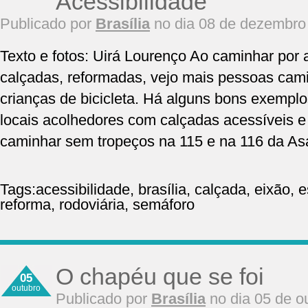
Acessibilidade
Publicado por
Brasília
no dia 08 de dezembro
Texto e fotos: Uirá Lourenço Ao caminhar po
calçadas, reformadas, vejo mais pessoas cam
crianças de bicicleta. Há alguns bons exemplo
locais acolhedores com calçadas acessíveis e
caminhar sem tropeços na 115 e na 116 da As
Tags:
acessibilidade
,
brasília
,
calçada
,
eixão
,
e
reforma
,
rodoviária
,
semáforo
O chapéu que se foi
05
outubro
Publicado por
Brasília
no dia 05 de o