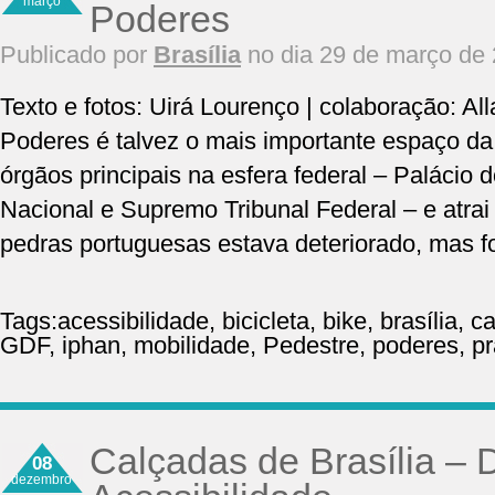
março
Poderes
Publicado por
Brasília
no dia 29 de março de
Texto e fotos: Uirá Lourenço | colaboração: Al
Poderes é talvez o mais importante espaço da 
órgãos principais na esfera federal – Palácio 
Nacional e Supremo Tribunal Federal – e atrai 
pedras portuguesas estava deteriorado, mas f
Tags:
acessibilidade
,
bicicleta
,
bike
,
brasília
,
ca
GDF
,
iphan
,
mobilidade
,
Pedestre
,
poderes
,
p
Calçadas de Brasília – 
08
dezembro